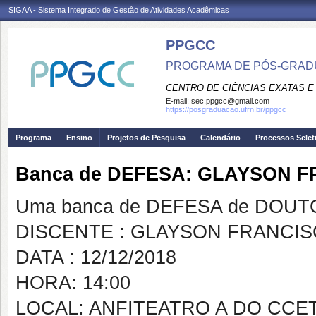
SIGAA - Sistema Integrado de Gestão de Atividades Acadêmicas
PPGCC
PROGRAMA DE PÓS-GRADU
CENTRO DE CIÊNCIAS EXATAS E
E-mail:
sec.ppgcc@gmail.com
https://posgraduacao.ufrn.br/ppgcc
Programa
Ensino
Projetos de Pesquisa
Calendário
Processos Selet
Banca de DEFESA: GLAYSON 
Uma banca de DEFESA de DOUTOR
DISCENTE : GLAYSON FRANCI
DATA : 12/12/2018
HORA: 14:00
LOCAL: ANFITEATRO A DO CCE