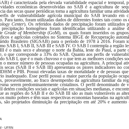
SAB) é caracterizada pela elevada variabilidade espacial e temporal
ividades econômicas desenvolvidas no SAB é a agricultura de seq
cia das secas
quase periódicas torna a agricultura familiar uma ativida
perfis de vulnerabilidade
agrícola
municipal do SAB levando em co
ão
. Para tanto, foram utilizadas
dados de diferentes
fontes
tais como os 
tology Cent
er
).
Os referidos dados de precipitação foram utilizados 
precipitação homogênea foram identificadas utilizando
a análise 
 de
Grade of Membership
(GoM), os quais foram inseridos os grupo
ráficos e agrícolas coletados no Sistema IBGE de Recuperação autom
árido Brasileiro (SIGSAB) para
o período de
1978 à 2016.
F
oram i
omo SAB I, SAB II, SAB III e SAB IV. O SAB I contempla a região les
I é o mais seco e abrange o norte da Bahia, leste do Piauí, a parte 
rte, o que corresponde a 33% do SAB.
Quanto aos perfis de vulnerabi
 do SAB I, que é o mais chuvoso e o que tem as
melhores condições soc
 o menor número de pessoas ocupadas na agricultura. A principal ativ
ais secas (SAB II e SAB III) apresentara os piores indicadores no co
 IDHM e PIB.
Possui e
levadas taxas de mortalidade e de pessoas qu
rio inadequado.
Esse perfil possui a maior parcela da população ocupa
os, provavelmente, ao fraco desempenho da agricultura familiar da reg
sma serem predominantemente cristalinos.
O perfil denominado de vu
fil detém condições sociais e agrícolas em situações medianas, e encon
ue as regiões do SAB II e do SAB III são as mais vulneráveis as alter
olos muito pobres e têm suas respectivas economias baseadas na agricult
s,
são projetados diminuição da precipitação em até 20% e aumento 
A
IM - UFRN