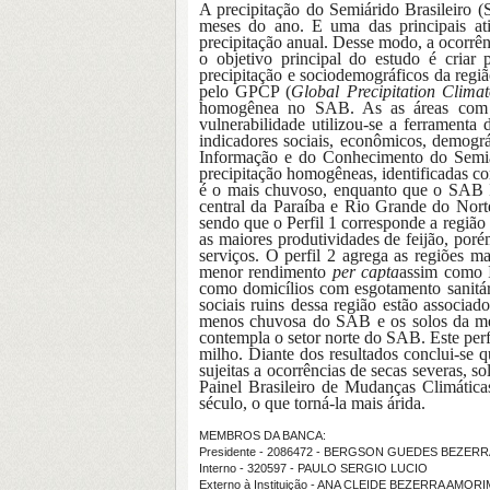
A precipitação do Semiárido Brasileiro (
meses do ano. E uma das principais at
precipitação anual
.
Desse modo, a
ocorrên
o objetivo principal do estudo é criar 
precipitação
e
sociodemográficos
da regi
pelo GPCP
(
Global Precipitation Clima
homogênea no SAB
.
As as áreas com 
vulnerabilidade utilizou-se a ferramenta
indicadores sociais, econômicos, demog
Informação e do Conhecimento do Semi
precipitação homogêneas, identificadas c
é o mais chuvoso, enquanto que o SAB II
central da Paraíba e Rio Grande do No
sendo que o
P
erfil 1
corresponde a região
as maiores produtividades de feijão,
porém
serviços
. O perfil 2 agrega as regiões m
menor rendimento
per capta
assim
como
como domicílios com esgotamento sanitá
sociais ruins dessa região estão associad
menos chuvosa do SAB e os solos da me
contempla o setor norte do SAB.
E
ste per
milho.
Diante dos resultados conclui-se q
sujeitas a ocorrências de secas severas, s
Painel Brasileiro de Mudanças Climática
século, o que torná-la mais árida.
MEMBROS DA BANCA:
Presidente - 2086472 - BERGSON GUEDES BEZERR
Interno - 320597 - PAULO SERGIO LUCIO
Externo à Instituição - ANA CLEIDE BEZERRA AMOR