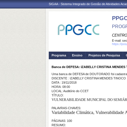
SIGAA - Sistema Integrado de Gestão de Atividades Ac
PPG
PROGR
CENTRO
E-mail:
se
https://po
Programa
Ensino
Projetos de Pesquisa
Banca de DEFESA: IZABELLY CRISTINA MENDES
Uma banca de DEFESA de DOUTORADO foi cadastrad
DISCENTE : IZABELLY CRISTINA MENDES TINOCO
DATA : 19/11/2018
HORA: 08:00
LOCAL: Auditório do CCET
TÍTULO:
VULNERABILIDADE MUNICIPAL
DO
SEMIÁR
PALAVRAS-CHAVES:
Variabilidade Climática,
Vulnerabilidade A
PÁGINAS: 100
RESUMO: