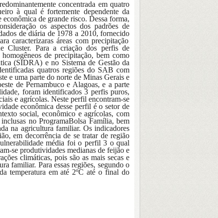
, predominantemente concentrada em quatro
ueiro à qual é fortemente dependente
da
de econômica de grande risco
. Dessa forma,
nsideração os aspectos dos padrões de
dados de diária de 1978 a 2010, fornecido
para
caracteriz
ar
as áreas com
precipitação
de Cluster. Para a criação dos perfis de
s homogêneos de precipitação, bem como
ática (SIDRA) e no Sistema de Gestão da
dentificadas quatros regiões do SAB com
te e uma parte do norte de Minas Gerais e
oeste de Pernambuco e Alagoas, e a parte
lidade, fo
ram
identificados
3 perfis puros,
iais e agrícolas.
N
este perfil encontram-se
idade econômica desse perfil é o setor de
ntexto social, econômico e agrícolas, com
e
inclusas no Programa
B
olsa
F
amília, bem
da na agricultura familiar. Os indicadores
ião, em decorrência de se tratar de região
lnerabilidade média foi o perfil 3 o qual
tram-se produtividades medianas de feijão e
ações climáticas, pois são as mais secas e
ura familiar.
Para essas
regi
ões
, segundo o
da temperatura em até 2ºC até o final do