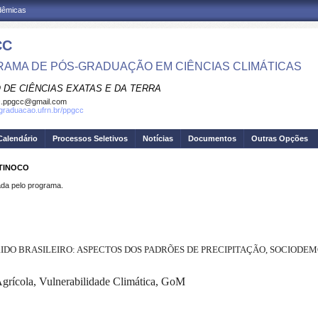
adêmicas
CC
AMA DE PÓS-GRADUAÇÃO EM CIÊNCIAS CLIMÁTICAS
 DE CIÊNCIAS EXATAS E DA TERRA
c.ppgcc@gmail.com
sgraduacao.ufrn.br/ppgcc
Calendário
Processos Seletivos
Notícias
Documentos
Outras Opções
 TINOCO
a pelo programa.
ID
O
BRASILEIR
O
: ASPECTOS DOS PADRÕES DE PRECIPITAÇÃO, SOCIOD
grícola, Vulnerabilidade Climática,
GoM