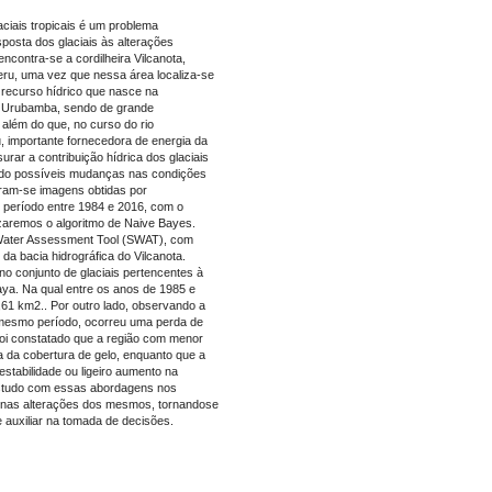
ciais tropicais é um problema
sposta dos glaciais às alterações
ncontra-se a cordilheira Vilcanota,
Peru, uma vez que nessa área localiza-se
O recurso hídrico que nasce na
io Urubamba, sendo de grande
 além do que, no curso do rio
 importante fornecedora de energia da
urar a contribuição hídrica dos glaciais
icando possíveis mudanças nas condições
eram-se imagens obtidas por
 período entre 1984 e 2016, com o
tilizaremos o algoritmo de Naive Bayes.
 Water Assessment Tool (SWAT), com
da bacia hidrográfica do Vilcanota.
 no conjunto de glaciais pertencentes à
caya. Na qual entre os anos de 1985 e
61 km2.. Por outro lado, observando a
 mesmo período, ocorreu uma perda de
foi constatado que a região com menor
a da cobertura de gelo, enquanto que a
stabilidade ou ligeiro aumento na
estudo com essas abordagens nos
o nas alterações dos mesmos, tornandose
 auxiliar na tomada de decisões.