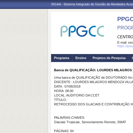
SIGAA - Sistema Integrado de Gestão de Atividades Ac
PPG
PROGR
CENTRO
E-mail:
se
https://po
Programa
Ensino
Projetos de Pesquisa
Banca de QUALIFICAÇÃO: LOURDES MILAGROS
Uma banca de QUALIFICAÇÃO de DOUTORADO foi ca
DISCENTE : LOURDES MILAGROS MENDOZA VILL
DATA : 07/08/2018
HORA: 08:00
LOCAL: AUDITORIO DA CCET
TÍTULO:
RETROCESSO DOS GLACIAIS E CONTRIBUIÇÃO HI
PALAVRAS-CHAVES:
Glaciais Tropicais, Sensoriamento Remoto, SWAT
PÁGINAS: 94