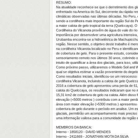
RESUMO:
Na atualidade reconhece-se que o derretimento dos gla
enfrentado na America do Sul, decorrente da rápida re
climáticas observadas nas últimas décadas. No Peru, e
sendo a cordilheira mais importante da região Sul do 
a maior calota de gelo tropical da terra (Quelccaya). 
Cordilheira do Vilcanota provêm de água do vale do r
importância por desenvolver uma agricultura intensiva,
Urubamba encontra-se a hidroelétrica de Machupicchu,
região. Nesse sentido, o objetivo deste trabalho é mens
na cordilheira Vilcanota localizado no Peru e identif
de cobertura de gelo. Para o presente estudo, consid
sensoriamento remoto nos últimos 30 anos, cobrindo o
intuito de quantificar a área dos glaciais, para isso, u
Como próximo passo, utilizaremos o Modelo Soil and
qual se objetiva estimar a vazão proveniente do degelo 
Como resultados iniciais, identificou-se um retrocesso
cordilheira Vilcanota, incluindo a calota de gelo Quelc
2016 a cobertura de gelo apresentou uma perda de 61,
calota do Quelccaya, os resultados indicaram que no
15,31 km2 de cobertura de gelo na calota. Além disso 
elevação (<5000 metros ) contribuiu com a maior perd
área com maior elevação (>5300 metros.) apresentou e
cobertura de gelo durante o período em analise. Um 
glaciais, permitirão um acompanhamento mais precis
uma informação valiosa para a comunidade da região e
MEMBROS DA BANCA:
Interno - 1858120 - DAVID MENDES
Interno - 2411669 - JONATHAN MOTA DA SILVA