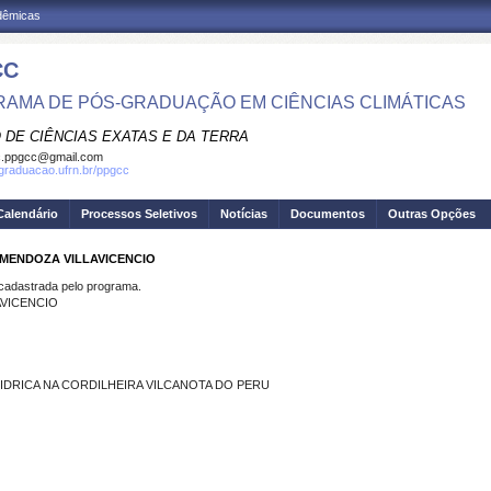
adêmicas
CC
AMA DE PÓS-GRADUAÇÃO EM CIÊNCIAS CLIMÁTICAS
 DE CIÊNCIAS EXATAS E DA TERRA
c.ppgcc@gmail.com
sgraduacao.ufrn.br/ppgcc
Calendário
Processos Seletivos
Notícias
Documentos
Outras Opções
 MENDOZA VILLAVICENCIO
dastrada pelo programa.
AVICENCIO
DRICA NA CORDILHEIRA VILCANOTA DO PERU