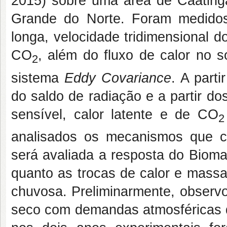
2015) sobre uma área de Caating
Grande do Norte. Foram medido
longa, velocidade tridimensional 
CO
, além do fluxo de calor no 
2
sistema
Eddy Covariance
. A part
do saldo de radiação e a partir do
sensível, calor latente e de CO
2
analisados os mecanismos que c
será avaliada a resposta do Bioma
quanto as trocas de calor e massa
chuvosa. Preliminarmente, observo
seco com demandas atmosféricas d