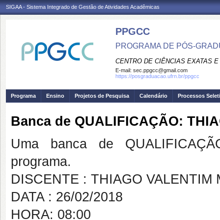
SIGAA - Sistema Integrado de Gestão de Atividades Acadêmicas
PPGCC
PROGRAMA DE PÓS-GRADU
CENTRO DE CIÊNCIAS EXATAS E
E-mail:
sec.ppgcc@gmail.com
https://posgraduacao.ufrn.br/ppgcc
Programa
Ensino
Projetos de Pesquisa
Calendário
Processos Selet
Banca de QUALIFICAÇÃO: TH
Uma banca de QUALIFICAÇÃO
programa.
DISCENTE : THIAGO VALENTIM
DATA : 26/02/2018
HORA: 08:00