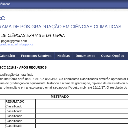
adêmicas
CC
AMA DE PÓS-GRADUAÇÃO EM CIÊNCIAS CLIMÁTICAS
 DE CIÊNCIAS EXATAS E DA TERRA
c.ppgcc@gmail.com
sgraduacao.ufrn.br/ppgcc
Calendário
Processos Seletivos
Notícias
Documentos
Outras Opções
CC 2018.1 - APÓS RECURSOS
sificação da nota final.
 de matrícula será de 01/03/18 a 05/03/18. Os candidatos classificados deverão apresenta
 diploma de graduação ou equivalente, histórico escolar de graduação, diploma de mestrado ou e
r o formulário em anexo para o email sec.ppgcc@ccet.ufrn.br até 13/12/17. O resultado do 
MESTRADO
RESULTADO
Classificado
Classificado
Classificado
Classificado
Classificado