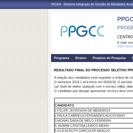
SIGAA - Sistema Integrado de Gestão de Atividades Ac
PPG
PROGR
CENTRO
E-mail:
se
https://po
Programa
Ensino
Projetos de Pesquisa
RESULTADO FINAL DO PROCESSO SELETIVO PPG
A relação dos candidatos está seguindo a ordem de clas
O semestre 2018.1 terá início em 05/03/18. O período
cpf, título de eleitor, quitação com o serviço militar,
O candidato que desejar apresentar recurso deve envia
CANDIDATO
1.FELIPE JEFERSON DE MEDEIROS
2.PAULA GABRIELA FERNANDES AGOSTINHO
3.MONIKI DARA DE MELO FERREIRA
4.YASMIM CRISTINA LEIROS MEIRA
5.GLÍCIA RUTH GARCIA DE ARAÚJO