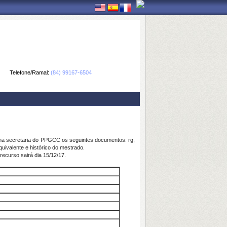
Telefone/Ramal:
(84) 99167-6504
r na secretaria do PPGCC os seguintes documentos: rg,
quivalente e histórico do mestrado.
recurso sairá dia 15/12/17.