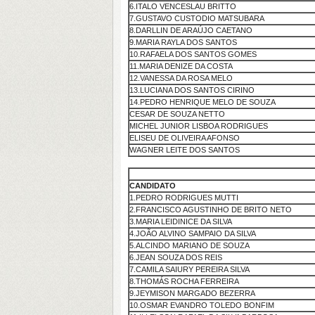
6.ITALO VENCESLAU BRITTO
7.GUSTAVO CUSTODIO MATSUBARA
8.DARLLIN DE ARAÚJO CAETANO
9.MARIA RAYLA DOS SANTOS
10.RAFAELA DOS SANTOS GOMES
11.MARIA DENIZE DA COSTA
12.VANESSA DA ROSA MELO
13.LUCIANA DOS SANTOS CIRINO
14.PEDRO HENRIQUE MELO DE SOUZA
CESAR DE SOUZA NETTO
MICHEL JUNIOR LISBOA RODRIGUES
ELISEU DE OLIVEIRA AFONSO
WAGNER LEITE DOS SANTOS
CANDIDATO
1.PEDRO RODRIGUES MUTTI
2.FRANCISCO AGUSTINHO DE BRITO NETO
3.MARIA LEIDINICE DA SILVA
4.JOÃO ALVINO SAMPAIO DA SILVA
5.ALCINDO MARIANO DE SOUZA
6.JEAN SOUZA DOS REIS
7.CAMILA SAIURY PEREIRA SILVA
8.THOMÁS ROCHA FERREIRA
9.JEYMISON MARGADO BEZERRA
10.OSMAR EVANDRO TOLEDO BONFIM