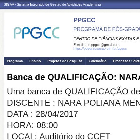
SIGAA - Sistema Integrado de Gestão de Atividades Acadêmicas
PPGCC
PROGRAMA DE PÓS-GRADU
CENTRO DE CIÊNCIAS EXATAS E
E-mail:
sec.ppgcc@gmail.com
https://posgraduacao.ufrn.br/ppgcc
Programa
Ensino
Projetos de Pesquisa
Calendário
Processos Selet
Banca de QUALIFICAÇÃO: NAR
Uma banca de QUALIFICAÇÃO de 
DISCENTE : NARA POLIANA ME
DATA : 28/04/2017
HORA: 08:00
LOCAL: Auditório do CCET