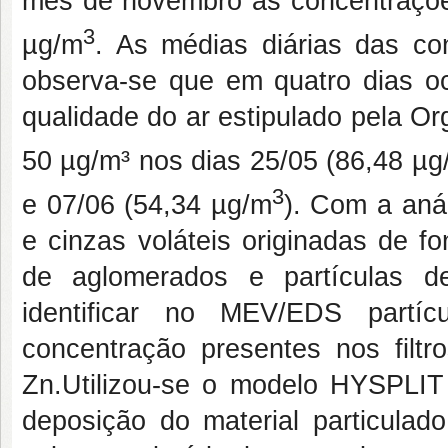
mês de novembro as concentraçõe
3
µg/m
. As médias diárias das c
observa-se que em quatro dias oc
qualidade do ar estipulado pela 
50 µg/m³ nos dias 25/05 (86,48 µg
3
e 07/06 (54,34 µg/m
). Com a aná
e cinzas voláteis originadas de fo
de aglomerados e partículas de
identificar no MEV/EDS partí
concentração presentes nos filtr
Zn.Utilizou-se o modelo HYSPLIT 
deposição do material particulad