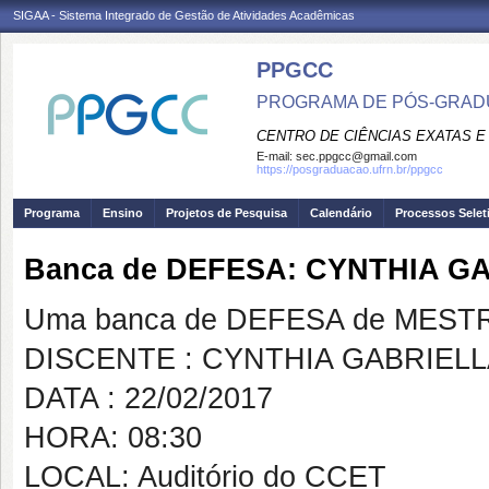
SIGAA - Sistema Integrado de Gestão de Atividades Acadêmicas
PPGCC
PROGRAMA DE PÓS-GRADU
CENTRO DE CIÊNCIAS EXATAS E
E-mail:
sec.ppgcc@gmail.com
https://posgraduacao.ufrn.br/ppgcc
Programa
Ensino
Projetos de Pesquisa
Calendário
Processos Selet
Banca de DEFESA: CYNTHIA G
Uma banca de DEFESA de MESTRAD
DISCENTE : CYNTHIA GABRIEL
DATA : 22/02/2017
HORA: 08:30
LOCAL: Auditório do CCET