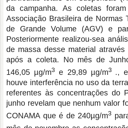
da campanha. As coletas foram
Associação Brasileira de Normas 
de Grande Volume (AGV) e para
Posteriormente realizou-sea análi
de massa desse material através d
após a coleta. No mês de Junh
3
3
146,05 µg/m
e 29,89 µg/m
., 
houve interferência no uso da ter
referentes às concentrações do
junho revelam que nenhum valor fo
3
CONAMA que é de 240µg/m
para