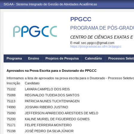
SIGAA - Sistema Integrado de Gestão de Atividades Acadêmicas
PPGCC
PROGRAMA DE PÓS-GRADU
CENTRO DE CIÊNCIAS EXATAS E
E-mail:
sec.ppgcc@gmail.com
https://posgraduacao.ufrn.br/ppgcc
Programa
Ensino
Projetos de Pesquisa
Calendário
Processos Selet
Aprovados na Prova Escrita para o Doutorado do PPGCC
Informamos a lista de aprovados na prova escrita para o Doutorado - Processo Seleti
Inscrição
Candidato
75102
LAYARA CAMPELO DOS REIS
75088
REGINALDO TUDEIA DOS SANTOS
75113
PATRICIA NUNES TUCHTENHAGEN
74990
JOSIVAN RIBEIRO JUSTINO
75090
JEFFERSON APARECIDO ARESTIDES DE MELO
75200
KALINE MURIEL DE FIGUEIREDO GOMES
75171
FELIPE FERREIRA MONTEIRO
75198
JOSÉ PEDRO DA SILVA JÚNIOR