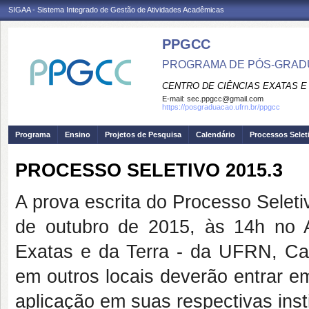
SIGAA - Sistema Integrado de Gestão de Atividades Acadêmicas
PPGCC
PROGRAMA DE PÓS-GRADU
CENTRO DE CIÊNCIAS EXATAS E
E-mail:
sec.ppgcc@gmail.com
https://posgraduacao.ufrn.br/ppgcc
Programa
Ensino
Projetos de Pesquisa
Calendário
Processos Selet
PROCESSO SELETIVO 2015.3
A prova escrita do Processo Selet
de outubro de 2015, às 14h no 
Exatas e da Terra - da UFRN, Cam
em outros locais deverão entrar e
aplicação em suas respectivas inst