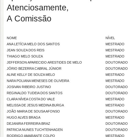
Atenciosamente,
A Comissão
NOME
NÍVEL
ANA LETÍCIA MELO DOS SANTOS
MESTRADO
JEAN SOUZA DOS REIS
MESTRADO
THIAGO MELO SOUZA
MESTRADO
JEFFERSON APARECIDO ARESTIDES DE MELO
DOUTORADO
JÓRIO BEZERRA CABRAL JÚNIOR
DOUTORADO
ALINE KELLY DE SOUZA MELO
MESTRADO
NARA POLIANA MENESES DE OLIVEIRA
MESTRADO
JOSIVAN RIBEIRO JUSTINO
DOUTORADO
REGINALDO TUDEIA DOS SANTOS
DOUTORADO
CLARA NÍVEA COSTA DO VALE
MESTRADO
MELISSA DE JESUS MEDINA BURGA
MESTRADO
JOÃO MARIA DE SOUSA AFONSO
DOUTORADO
HUGO ALVES BRAGA
MESTRADO
DEJANIRA FERREIRA BRAZ
DOUTORADO
PATRICIA NUNES TUCHTENHAGEN
DOUTORADO
RODRIGO AMARANTE COLPO
MESTRADO