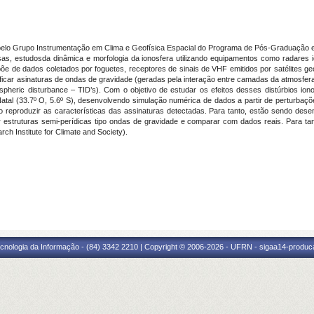
elo Grupo Instrumentação em Clima e Geofísica Espacial do Programa de Pós-Graduação e
s, estudosda dinâmica e morfologia da ionosfera utilizando equipamentos como radares ion
põe de dados coletados por foguetes, receptores de sinais de VHF emitidos por satélites 
ificar asinaturas de ondas de gravidade (geradas pela interação entre camadas da atmosfera
nospheric disturbance – TID’s). Com o objetivo de estudar os efeitos desses distúrbios io
 Natal (33.7º O, 5.6º S), desenvolvendo simulação numérica de dados a partir de perturb
reproduzir as características das assinaturas detectadas. Para tanto, estão sendo desenv
or estruturas semi-perídicas tipo ondas de gravidade e comparar com dados reais. Para ta
rch Institute for Climate and Society
).
cnologia da Informação - (84) 3342 2210 | Copyright © 2006-2026 - UFRN - sigaa14-produca