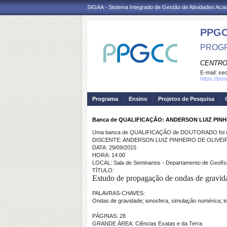
SIGAA - Sistema Integrado de Gestão de Atividades Ac
PPG
PROGR
CENTRO
E-mail:
se
https://po
Programa
Ensino
Projetos de Pesquisa
Banca de QUALIFICAÇÃO: ANDERSON LUIZ PINH
Uma banca de QUALIFICAÇÃO de DOUTORADO foi ca
DISCENTE: ANDERSON LUIZ PINHEIRO DE OLIVEI
DATA: 29/09/2015
HORA: 14:00
LOCAL: Sala de Seminarios - Departamento de Geofís
TÍTULO:
Estudo de propagação de ondas de gravida
PALAVRAS-CHAVES:
Ondas de gravidade; ionosfera, simulação numérica; io
PÁGINAS: 28
GRANDE ÁREA: Ciências Exatas e da Terra