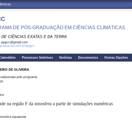
adêmicas
CC
AMA DE PÓS-GRADUAÇÃO EM CIÊNCIAS CLIMÁTICAS
 DE CIÊNCIAS EXATAS E DA TERRA
c.ppgcc@gmail.com
sgraduacao.ufrn.br/ppgcc
Calendário
Processos Seletivos
Notícias
Documentos
Outras Opções
EIRO DE OLIVEIRA
dastrada pelo programa.
RA
ica
de na região F da ionosfera a partir de simulações numéricas
nosfera equatorial