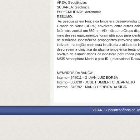
ÁREA: Geociências
SUBÁREA: Geofísica
ESPECIALIDADE: Aeronomia
RESUMO:
As pesquisas em Física da Ionosfera desenvolvidas p
Grande do Norte (UFRN) envolvem, entre outras coisa
fotômetro zenital em 630 nm. Além disso, o Grupo dis
meio desses equipamentos foram utilizados para ident
de distúrbios ionosféricos propagantes (traveling io
ionizado, na região onde está localizada a cidade de
descrevem a dinâmica do plasma ionosférico tentando 
objetivo de simular dados da ionosfera perturbada p
MSIS Atmosphere Model e pelo IRI (
International Resea
MEMBROS DA BANCA:
Interno - 348011 - GILVAN LUIZ BORBA
Interno - 350830 - JOSE HUMBERTO DE ARAUJO
Interno - 345792 - MARIO PEREIRA DA SILVA
SIGAA | Superintendência de Te