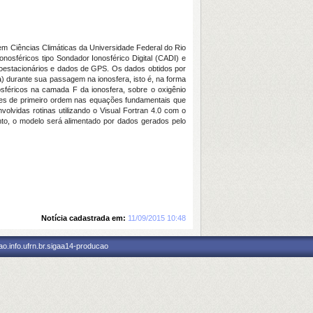
m Ciências Climáticas da Universidade Federal do Rio
osféricos tipo Sondador Ionosférico Digital (CADI) e
geoestacionários e dados de GPS. Os dados obtidos por
) durante sua passagem na ionosfera, isto é, na forma
nosféricos na camada F da ionosfera, sobre o oxigênio
ações de primeiro ordem nas equações fundamentais que
olvidas rotinas utilizando o Visual Fortran 4.0 com o
nto, o modelo será alimentado por dados gerados pelo
Notícia cadastrada em:
11/09/2015 10:48
o.info.ufrn.br.sigaa14-producao