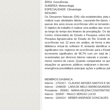
ÁREA: Geociências
SUBÁREA: Meteorologia
ESPECIALIDADE: Climatologia
RESUMO:
Os Desastres Naturais (DN) são estabelecidos pela oc
realizar suas atividades diárias, causando-lhe dan
passar dos anos essas ocorrências vêm se tornando c
O objetivo do trabalho é realizar uma análise das oc
ao longo do tempo dos limiares de precipitação. Os d
Centro Universitário de Estudo e Pesquisa sobre De
Pesquisa Agropecuária do Estado do Rio Grande do 
ocorrências nos 22 anos em análise, de forma a ident
biblioteca virtual do software R, tentando identifi
significativo nos registros de ocorrências para o Es
incremento significativo de 98,7% com um total d
ocasionadas por diversos fatores naturais e sociais.
menor número de casos. Quando comparados os quanti
situações os gestores públicos realizaram o decreto
emergência possibilitará antecipar ações e politicas pú
MEMBROS DA BANCA:
Interno - 1752417 - CLAUDIO MOISES SANTOS E SI
Interno - 1346630 - LARA DE MELO BARBOSA AND
Presidente - 350691 - MARIA HELENA CONSTANTI
Interno - 320597 - PAULO SERGIO LUCIO
Interno - 1164414 - WEBER ANDRADE GONCALVES