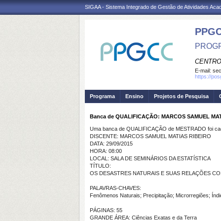
SIGAA - Sistema Integrado de Gestão de Atividades Ac
PPG
PROGR
CENTRO
E-mail:
se
https://po
Programa
Ensino
Projetos de Pesquisa
Banca de QUALIFICAÇÃO: MARCOS SAMUEL MAT
Uma banca de QUALIFICAÇÃO de MESTRADO foi cada
DISCENTE: MARCOS SAMUEL MATIAS RIBEIRO
DATA: 29/09/2015
HORA: 08:00
LOCAL: SALA DE SEMINÁRIOS DA ESTATÍSTICA
TÍTULO:
OS DESASTRES NATURAIS E SUAS RELAÇÕES COM
PALAVRAS-CHAVES:
Fenômenos Naturais; Precipitação; Microrregiões; Índi
PÁGINAS: 55
GRANDE ÁREA: Ciências Exatas e da Terra