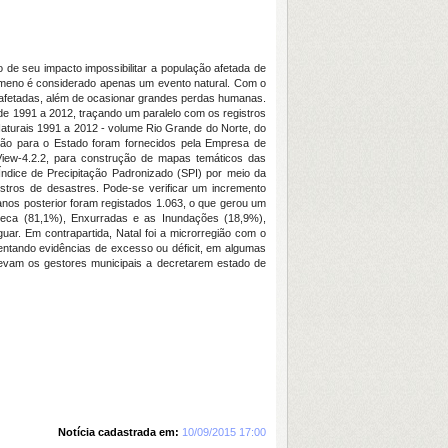
 de seu impacto impossibilitar a população afetada de
ômeno é considerado apenas um evento natural. Com o
 afetadas, além de ocasionar grandes perdas humanas.
de 1991 a 2012, traçando um paralelo com os registros
Naturais 1991 a 2012 - volume Rio Grande do Norte, do
ação para o Estado foram fornecidos pela Empresa de
View-4.2.2, para construção de mapas temáticos das
 Índice de Precipitação Padronizado (SPI) por meio da
istros de desastres. Pode-se verificar um incremento
anos posterior foram registados 1.063, o que gerou um
Seca (81,1%), Enxurradas e as Inundações (18,9%),
uar. Em contrapartida, Natal foi a microrregião com o
ntando evidências de excesso ou déficit, em algumas
 levam os gestores municipais a decretarem estado de
Notícia cadastrada em:
10/09/2015 17:00