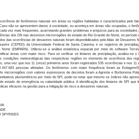
orrência de fenômenos naturais em áreas ou regiões habitadas e caracterizados pelo fato
os. Caso não se apresentem danos à sociedade, ou aconteça em áreas não ocupadas, o fen
ada vez mais frequentes, acarretando grandes problemas e prejuízos para as sociedades
orrências dos DN nas dezenove microrregiões do estado do Rio Grande do Norte, no período 
ados das ocorrências de desastres naturais foram disponibilizados pelo Atlas de Desastres 
sastre (CEPED) da Universidade Federal de Santa Catarina, e os registros de precipit
Norte (EMPARN). Utilizou-se a análise estatística espacial por meio do software Terra
ificar áreas com maior risco. Para se verificar os limiares de precipitação, avaliou-se o
car as condições meteorológicas das respectivas regiões no momento de ocorrência dos reg
tado, uma vez que nos 11 (onze) primeiros anos foram registrados 535 ocorrências e nos 11 
e 2.447.683 pessoas afetadas. Os fenômenos com maior frequência foram as Estiagem/
 As microrregiões com valores expressivos de decretos foram a Agreste e Borborema Potig
tativos pluviométricos por meio do SPI, pode-se notar que mesmo os índices não aprese
 de estado de emergência ou calamidade pública. A identificação dos limiares de SPI que
blicas eficazes na gestão para a mitigação do risco a desastres naturais.
LVA
RADE
NO SPYRIDES