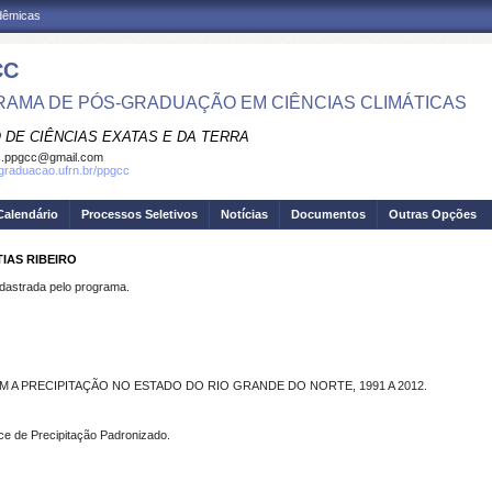
adêmicas
CC
AMA DE PÓS-GRADUAÇÃO EM CIÊNCIAS CLIMÁTICAS
 DE CIÊNCIAS EXATAS E DA TERRA
c.ppgcc@gmail.com
sgraduacao.ufrn.br/ppgcc
Calendário
Processos Seletivos
Notícias
Documentos
Outras Opções
IAS RIBEIRO
strada pelo programa.
 A PRECIPITAÇÃO NO ESTADO DO RIO GRANDE DO NORTE, 1991 A 2012.
ce de Precipitação Padronizado.