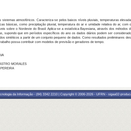
ios sistemas atmosféricos. Caracteriza-se pelos baixos níveis pluviais, temperaturas elevad
as básicas, como precipitação pluvial, temperatura do ar e umidade relativa do ar, com o
eis sobre o Nordeste do Brasil. Aplica-se a estatística Bayesiana, através dos métodos 
cas, supondo que em períodos específicos do ano os dados diários podem ser considerad
os sintéticos a partir de um conjunto pequeno de dados. Como resultados preliminares dess
rabalho possa contribuir com modelos de previsão e geradores de tempo.
LVA
O CASTRO MORALES
S PEREIRA
cnologia da Informação - (84) 3342 2210 | Copyright © 2006-2026 - UFRN - sigaa02-produca