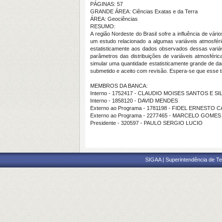
PÁGINAS: 57
GRANDE ÁREA: Ciências Exatas e da Terra
ÁREA: Geociências
RESUMO:
A região Nordeste do Brasil sofre a influência de vár
um estudo relacionado a algumas variáveis atmosféric
estatisticamente aos dados observados dessas variáv
parâmetros das distribuições de variáveis atmosféri
simular uma quantidade estatisticamente grande de dad
submetido e aceito com revisão. Espera-se que esse t
MEMBROS DA BANCA:
Interno - 1752417 - CLAUDIO MOISES SANTOS E SI
Interno - 1858120 - DAVID MENDES
Externo ao Programa - 1781198 - FIDEL ERNEST
Externo ao Programa - 2277465 - MARCELO GOME
Presidente - 320597 - PAULO SERGIO LUCIO
SIGAA | Superintendência de Te