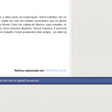
as e altas taxas de evaporação. Neste trabalho, faz-se
 intuito de criar um modelo estocástico que se ajuste
de Monte Carlo via cadeia de Markov, para modelar os
os como amostra aleatória. Dessa maneira, é possível
e trabalho, foram produzidos dois artigos, um deles já
Notícia cadastrada em:
29/04/2015 16:40
o.info.ufrn.br.sigaa02-producao