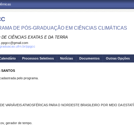
adêmicas
CC
AMA DE PÓS-GRADUAÇÃO EM CIÊNCIAS CLIMÁTICAS
 DE CIÊNCIAS EXATAS E DA TERRA
c.ppgcc@gmail.com
sgraduacao.ufrn.br/ppgcc
Calendário
Processos Seletivos
Notícias
Documentos
Outras Opções
S SANTOS
dastrada pelo programa.
E VARIÁVEIS ATMOSFÉRICAS PARA O NORDESTE BRASILEIRO POR MEIO DA ESTATÍ
kov, gerador de tempo.