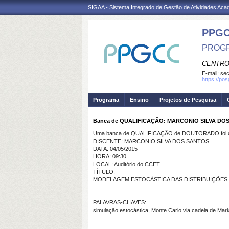
SIGAA - Sistema Integrado de Gestão de Atividades Ac
PPG
PROGR
CENTRO
E-mail:
se
https://po
Programa
Ensino
Projetos de Pesquisa
Banca de QUALIFICAÇÃO: MARCONIO SILVA DO
Uma banca de QUALIFICAÇÃO de DOUTORADO foi ca
DISCENTE: MARCONIO SILVA DOS SANTOS
DATA: 04/05/2015
HORA: 09:30
LOCAL: Auditório do CCET
TÍTULO:
MODELAGEM ESTOCÁSTICA DAS DISTRIBUIÇÕES D
PALAVRAS-CHAVES:
simulação estocástica, Monte Carlo via cadeia de Mar