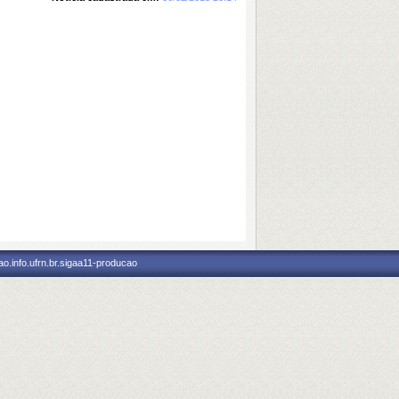
o.info.ufrn.br.sigaa11-producao