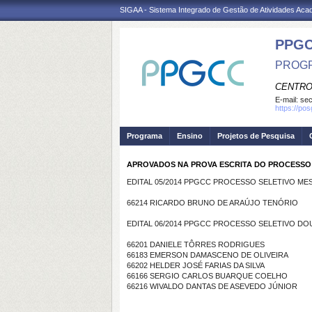
SIGAA - Sistema Integrado de Gestão de Atividades Ac
PPG
PROGR
CENTRO
E-mail:
se
https://po
Programa
Ensino
Projetos de Pesquisa
APROVADOS NA PROVA ESCRITA DO PROCESSO
EDITAL 05/2014 PPGCC PROCESSO SELETIVO ME
66214 RICARDO BRUNO DE ARAÚJO TENÓRIO
EDITAL 06/2014 PPGCC PROCESSO SELETIVO D
66201 DANIELE TÔRRES RODRIGUES
66183 EMERSON DAMASCENO DE OLIVEIRA
66202 HELDER JOSÉ FARIAS DA SILVA
66166 SERGIO CARLOS BUARQUE COELHO
66216 WIVALDO DANTAS DE ASEVEDO JÚNIOR