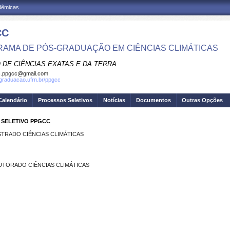
adêmicas
CC
AMA DE PÓS-GRADUAÇÃO EM CIÊNCIAS CLIMÁTICAS
 DE CIÊNCIAS EXATAS E DA TERRA
c.ppgcc@gmail.com
sgraduacao.ufrn.br/ppgcc
Calendário
Processos Seletivos
Notícias
Documentos
Outras Opções
 SELETIVO PPGCC
STRADO CIÊNCIAS CLIMÁTICAS
OUTORADO CIÊNCIAS CLIMÁTICAS