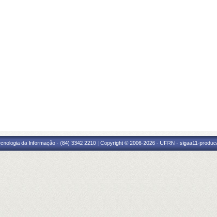
cnologia da Informação - (84) 3342 2210 | Copyright © 2006-2026 - UFRN - sigaa11-produca