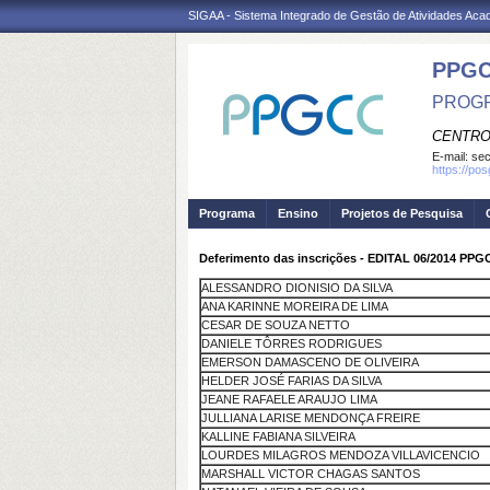
SIGAA - Sistema Integrado de Gestão de Atividades Ac
PPG
PROGR
CENTRO
E-mail:
se
https://po
Programa
Ensino
Projetos de Pesquisa
Deferimento das inscrições - EDITAL 06/201
ALESSANDRO DIONISIO DA SILVA
ANA KARINNE MOREIRA DE LIMA
CESAR DE SOUZA NETTO
DANIELE TÔRRES RODRIGUES
EMERSON DAMASCENO DE OLIVEIRA
HELDER JOSÉ FARIAS DA SILVA
JEANE RAFAELE ARAUJO LIMA
JULLIANA LARISE MENDONÇA FREIRE
KALLINE FABIANA SILVEIRA
LOURDES MILAGROS MENDOZA VILLAVICENCIO
MARSHALL VICTOR CHAGAS SANTOS