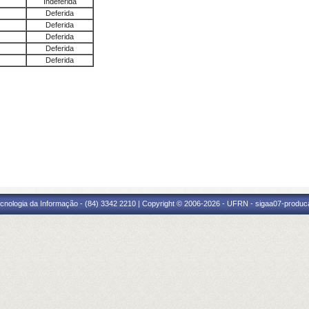
Indeferida
Deferida
Deferida
Deferida
Deferida
Deferida
cnologia da Informação - (84) 3342 2210 | Copyright © 2006-2026 - UFRN - sigaa07-produca