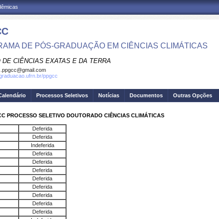
adêmicas
CC
AMA DE PÓS-GRADUAÇÃO EM CIÊNCIAS CLIMÁTICAS
 DE CIÊNCIAS EXATAS E DA TERRA
c.ppgcc@gmail.com
sgraduacao.ufrn.br/ppgcc
Calendário
Processos Seletivos
Notícias
Documentos
Outras Opções
4 PPGCC PROCESSO SELETIVO DOUTORADO CIÊNCIAS CLIMÁTICAS
Deferida
Deferida
Indeferida
Deferida
Deferida
Deferida
Deferida
Deferida
Deferida
Deferida
Deferida