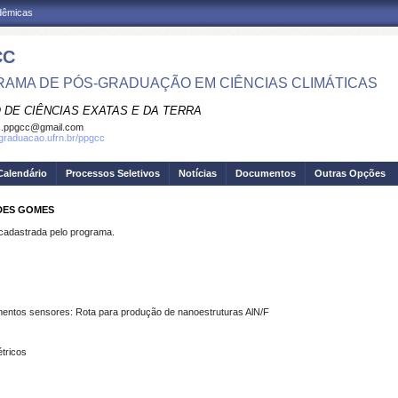
adêmicas
CC
AMA DE PÓS-GRADUAÇÃO EM CIÊNCIAS CLIMÁTICAS
 DE CIÊNCIAS EXATAS E DA TERRA
c.ppgcc@gmail.com
sgraduacao.ufrn.br/ppgcc
Calendário
Processos Seletivos
Notícias
Documentos
Outras Opções
DES GOMES
dastrada pelo programa.
ementos sensores: Rota para produção de nanoestruturas AlN/F
tricos