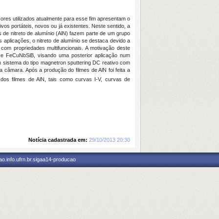
res utilizados atualmente para esse fim apresentam o
vos portáteis, novos ou já existentes. Neste sentido, a
e nitreto de alumínio (AlN) fazem parte de um grupo
 aplicações, o nitreto de alumínio se destaca devido a
 com propriedades multifuncionais. A motivação deste
 e FeCuNbSiB, visando uma posterior aplicação num
m sistema do tipo magnetron sputtering DC reativo com
âmara. Após a produção do filmes de AlN foi feita a
os filmes de AlN, tais como curvas I-V, curvas de
Notícia cadastrada em:
29/10/2013 20:30
o.info.ufrn.br.sigaa14-producao