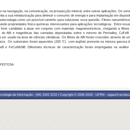
o na navegação, na comunicação, na prospecção mineral, entre outras aplicações. Os senso
imita a sua miniaturização para diminuir o consumo de energia e para implantação em dispositi
ecnologia como um possível caminho para solucionar essa questão. Filmes nanométricos d
uindo propriedades físico-químicas interessantes para aplicações tecnológicas. Entre essas
forte candidato a atuar em conjunto com materiais magnetostrictivos, chegando a filmes
icas do AlN e magnéticas das camadas depositadas sobre o mesmo de Permalloy, CoFeB
ser usado na área de ciências climáticas. Os filmes de AlN foram crescidos através de u
a. Os substratos foram aquecidos (200 °C) com argônio presente na mistura gasosa da c
B e FeCuNbSiB. Diferentes técnicas de caracterização foram empregadas na análise d
 FEITOSA
cnologia da Informação - (84) 3342 2210 | Copyright © 2006-2026 - UFRN - sigaa14-produca