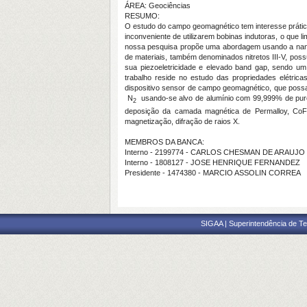
ÁREA: Geociências
RESUMO:
O estudo do campo geomagnético tem interesse prátic
inconveniente de utilizarem bobinas indutoras, o que l
nossa pesquisa propõe uma abordagem usando a nanot
de materiais, também denominados nitretos III-V, poss
sua piezoeletricidade e elevado band gap, sendo um 
trabalho reside no estudo das propriedades elétr
dispositivo sensor de campo geomagnético, que possa 
N
usando-se alvo de alumínio com 99,999% de purez
2
deposição da camada magnética de Permalloy, CoFe
magnetização, difração de raios X.
MEMBROS DA BANCA:
Interno - 2199774 - CARLOS CHESMAN DE ARAUJO
Interno - 1808127 - JOSE HENRIQUE FERNANDEZ
Presidente - 1474380 - MARCIO ASSOLIN CORREA
SIGAA | Superintendência de Te