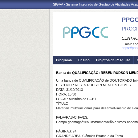
SIGAA - Sistema Integrado de Gestão de Atividades Ac
PPG
PROGR
CENTRO
E-mail:
se
https://po
Programa
Ensino
Projetos de Pesquisa
Banca de QUALIFICAÇÃO: REBEN RUDSON MEN
Uma banca de QUALIFICAÇÃO de DOUTORADO foi ca
DISCENTE: REBEN RUDSON MENDES GOMES
DATA: 31/10/2013
HORA: 15:30
LOCAL: Auditório do CCET
TÍTULO:
Materiais multifuncionais para desenvolvimento de el
PALAVRAS-CHAVES:
Campo geomagnético, instrumentação e filmes nanomé
PÁGINAS: 74
GRANDE ÁREA: Ciências Exatas e da Terra