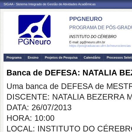
SIGAA - Sistema Integrado de Gestão de Atividades Acadêmicas
PPGNEURO
PROGRAMA DE PÓS-GRAD
INSTITUTO DO CÉREBRO
E-mail:
pg@neuro.ufrn.br
https://posgraduacao.ufrn.br/neurociencias
Programa
Ensino
Projetos de Pesquisa
Calendário
Processos Selet
Banca de DEFESA: NATALIA B
Uma banca de DEFESA de MESTRAD
DISCENTE: NATALIA BEZERRA 
DATA: 26/07/2013
HORA: 10:00
LOCAL: INSTITUTO DO CÉREB