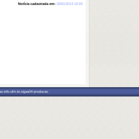
Notícia cadastrada em:
28/01/2013 10:03
o.info.ufrn.br.sigaa04-producao