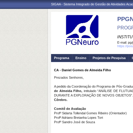
SIGAA - Sistema Integrado de Gestão de Atividades Ac
PPG
PROGR
INSTIT
E-mail:
pg@
https://po
Programa
Ensino
Projetos de Pesquisa
CA - Daniel Gomes de Almeida Filho
Prezados Senhores,
A pedido da Coordenação do Programa de Pós-Graduaç
de Almeida Filho,
intitulado “ANÁLISE DE FLU
DURANTE A EXPLORAÇÃO DE NOVOS OBJETOS”. Conf
Cérebro.
Comitê de Avaliação
Profº Sidarta Tollendal Gomes Ribeiro (Orientador)
Profº Adriano Bretanha Lopes Tort
Profº Sandro José de Souza