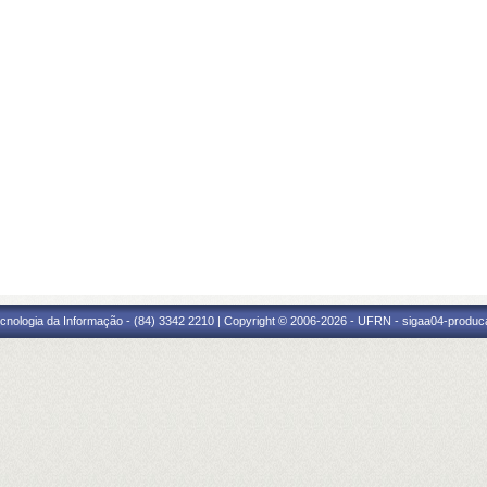
cnologia da Informação - (84) 3342 2210 | Copyright © 2006-2026 - UFRN - sigaa04-produca