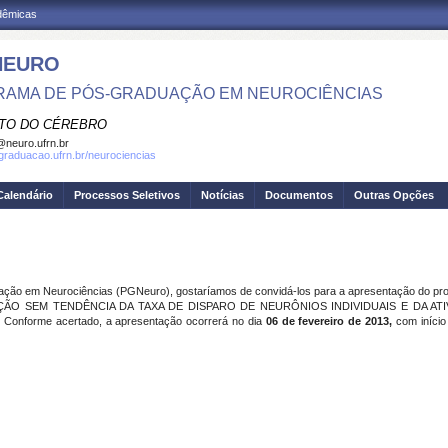
adêmicas
NEURO
AMA DE PÓS-GRADUAÇÃO EM NEUROCIÊNCIAS
UTO DO CÉREBRO
neuro.ufrn.br
sgraduacao.ufrn.br/neurociencias
Calendário
Processos Seletivos
Notícias
Documentos
Outras Opções
ão em Neurociências (PGNeuro), gostaríamos de convidá-los para a apresentação do pro
TUAÇÃO SEM TENDÊNCIA DA TAXA DE DISPARO DE NEURÔNIOS INDIVIDUAIS E DA A
orme acertado, a apresentação ocorrerá no dia
06 de fevereiro de 2013,
com início