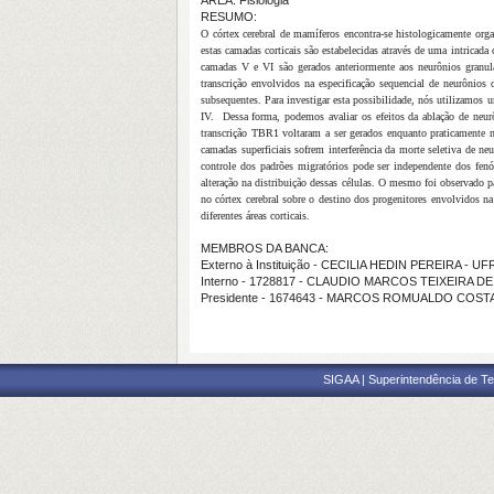
ÁREA: Fisiologia
RESUMO:
O córtex cerebral
de mamíferos encontra-se histologicamente orga
estas camadas corticais são estabelecidas através de uma intricad
camadas V e VI são gerados anteriormente aos neurônios granula
transcrição envolvidos na especificação sequencial de neurônios 
subsequentes. Para investigar esta possibilidade, nós utilizamos 
IV. Dessa forma,
podemos avaliar os efeitos da ablação de neur
transcrição TBR1 voltaram a ser gerados enquanto praticament
camadas superficiais sofrem interferência da morte seletiva de 
controle dos padrões migratórios pode ser independente dos fen
alteração na distribuição dessas células. O mesmo foi observado
no córtex cerebral sobre o destino dos progenitores envolvidos n
diferentes áreas corticais.
MEMBROS DA BANCA:
Externo à Instituição - CECILIA HEDIN PEREIRA - UF
Interno - 1728817 - CLAUDIO MARCOS TEIXEIRA D
Presidente - 1674643 - MARCOS ROMUALDO COST
SIGAA | Superintendência de Te