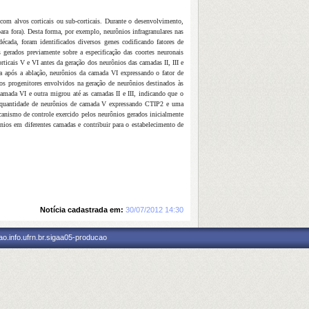
com alvos corticais ou sub-corticais. Durante o desenvolvimento,
ara fora). Desta forma, por exemplo, neurônios infragranulares nas
cada, foram identificados diversos genes codificando fatores de
s gerados previamente sobre a especificação das coortes neuronais
ticais V e VI antes da geração dos neurônios das camadas II, III e
 após a ablação, neurônios da camada VI expressando o fator de
os progenitores envolvidos na geração de neurônios destinados às
 camada VI e outra
migrou até as camadas II e III, indicando que o
quantidade de neurônios de camada V expressando CTIP2 e uma
anismo de controle exercido pelos neurônios gerados inicialmente
nios em diferentes camadas e contribuir para o estabelecimento de
Notícia cadastrada em:
30/07/2012 14:30
o.info.ufrn.br.sigaa05-producao