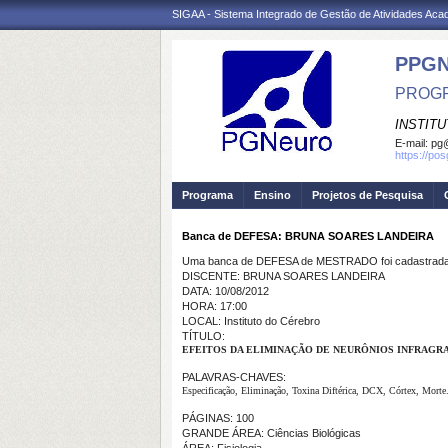
SIGAA - Sistema Integrado de Gestão de Atividades Ac
PPG
PROGR
INSTIT
E-mail:
pg@
https://po
Programa
Ensino
Projetos de Pesquisa
Banca de DEFESA: BRUNA SOARES LANDEIRA
Uma banca de DEFESA de MESTRADO foi cadastrada 
DISCENTE: BRUNA SOARES LANDEIRA
DATA: 10/08/2012
HORA: 17:00
LOCAL: Instituto do Cérebro
TÍTULO:
EFEITOS DA ELIMINAÇÃO DE NEURÔNIOS INFRAGR
PALAVRAS-CHAVES:
Especificação, Eliminação, Toxina Diftérica, DCX, Córtex, Morte
PÁGINAS: 100
GRANDE ÁREA: Ciências Biológicas