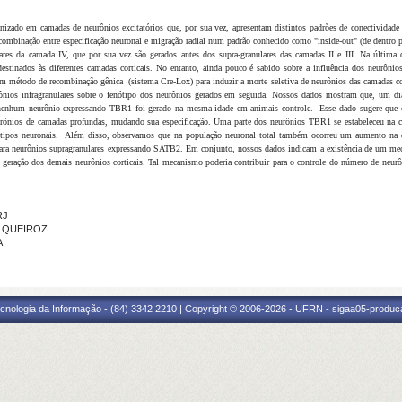
nizado em camadas de neurônios excitatórios que, por sua vez, apresentam distintos padrões de conectividade 
a combinação entre especificação neuronal e migração radial num padrão conhecido como "inside-out" (de dentro p
res da camada IV, que por sua vez são gerados antes dos supra-granulares das camadas II e III. Na última dé
destinados às diferentes camadas corticais. No entanto, ainda pouco é sabido sobre a influência dos neurônio
um método de recombinação gênica (sistema Cre-Lox) para induzir a morte seletiva de neurônios das camadas cor
ônios infragranulares sobre o fenótipo dos neurônios gerados em seguida
. Nossos dados mostram que, um dia
e nenhum neurônio expressando TBR1 foi gerado na mesma idade em animais controle.
Esse dado sugere que 
neurônios de camadas profundas, mudando sua especificação.
Uma parte dos neurônios TBR1
se estabeleceu na
ótipos neuronais.
Além disso, observamos que na população neuronal total também ocorreu um aumento na 
 para neurônios supragranulares expressando SATB2. Em conjunto, nossos dados indicam a existência de um mec
a geração dos demais neurônios corticais. Tal mecanismo poderia contribuir para o controle do número de neurô
RJ
E QUEIROZ
A
cnologia da Informação - (84) 3342 2210 | Copyright © 2006-2026 - UFRN - sigaa05-produca