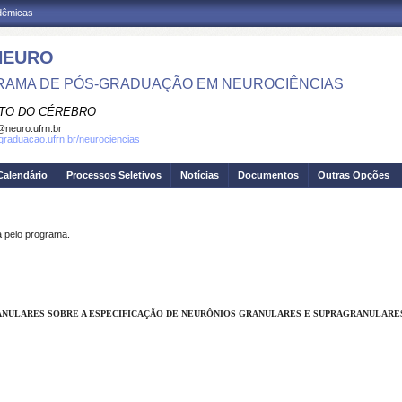
adêmicas
NEURO
AMA DE PÓS-GRADUAÇÃO EM NEUROCIÊNCIAS
UTO DO CÉREBRO
neuro.ufrn.br
sgraduacao.ufrn.br/neurociencias
Calendário
Processos Seletivos
Notícias
Documentos
Outras Opções
pelo programa.
ANULARES SOBRE A ESPECIFICAÇÃO DE NEURÔNIOS GRANULARES E SUPRAGRANULARE
.