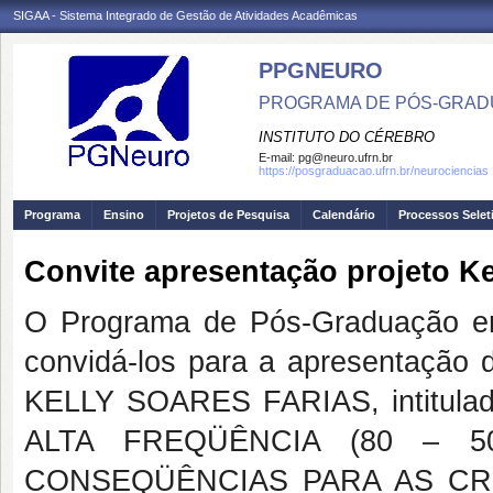
SIGAA - Sistema Integrado de Gestão de Atividades Acadêmicas
PPGNEURO
PROGRAMA DE PÓS-GRAD
INSTITUTO DO CÉREBRO
E-mail:
pg@neuro.ufrn.br
https://posgraduacao.ufrn.br/neurociencias
Programa
Ensino
Projetos de Pesquisa
Calendário
Processos Selet
Convite apresentação projeto Ke
O Programa de Pós-Graduação e
convidá-los para a apresentação 
KELLY SOARES FARIAS, intitu
ALTA FREQÜÊNCIA (80 – 5
CONSEQÜÊNCIAS PARA AS CRIS