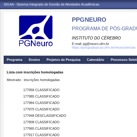
SIGAA - Sistema Integrado de Gestão de Atividades Acadêmicas
PPGNEURO
PROGRAMA DE PÓS-GRAD
INSTITUTO DO CÉREBRO
E-mail:
pg@neuro.ufrn.br
https://posgraduacao.ufrn.br/neurociencias
Programa
Ensino
Projetos de Pesquisa
Calendário
Processos Selet
Lista com inscrições homologadas
Mestrado - inscrições homologadas
177958
CLASSIFICADO
177985
CLASSIFICADO
177984
CLASSIFICADO
177975
CLASSIFICADO
177948
DESCLASSIFICADO
177808
CLASSIFICADO
177965
CLASSIFICADO
177917
CLASSIFICADO