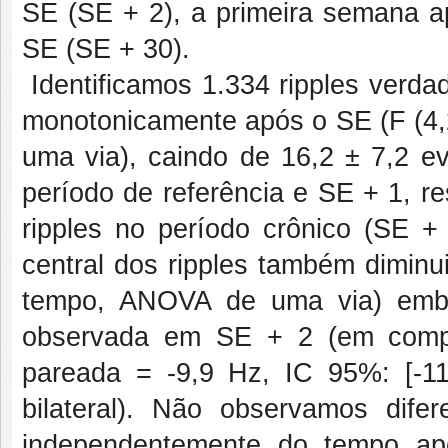
SE (SE + 2), a primeira semana a
SE (SE + 30).
Identificamos 1.334 ripples verda
monotonicamente após o SE (F (4,2
uma via), caindo de 16,2 ± 7,2 ev
período de referência e SE + 1, r
ripples no período crônico (SE + 
central dos ripples também diminu
tempo, ANOVA de uma via) embo
observada em SE + 2 (em compa
pareada = -9,9 Hz, IC 95%: [-11
bilateral). Não observamos difer
independentemente do tempo a