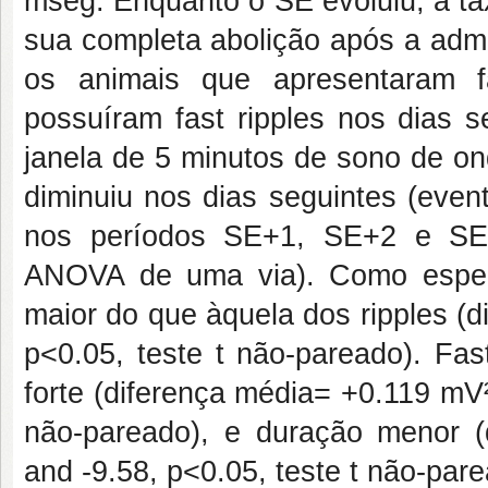
mseg. Enquanto o SE evoluiu, a ta
sua completa abolição após a admi
os animais que apresentaram 
possuíram fast ripples nos dias s
janela de 5 minutos de sono de ond
diminuiu nos dias seguintes (even
nos períodos SE+1, SE+2 e SE+3
ANOVA de uma via). Como esperad
maior do que àquela dos ripples (
p<0.05, teste t não-pareado). Fa
forte (diferença média= +0.119 mV
não-pareado), e duração menor (
and -9.58, p<0.05, teste t não-pare