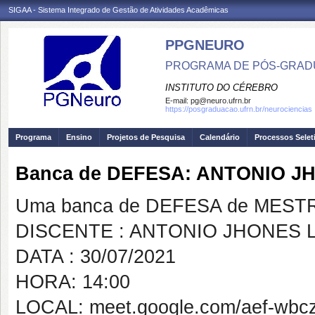
SIGAA - Sistema Integrado de Gestão de Atividades Acadêmicas
PPGNEURO
PROGRAMA DE PÓS-GRAD
INSTITUTO DO CÉREBRO
E-mail:
pg@neuro.ufrn.br
https://posgraduacao.ufrn.br/neurociencias
Programa
Ensino
Projetos de Pesquisa
Calendário
Processos Selet
Banca de DEFESA: ANTONIO J
Uma banca de DEFESA de MESTRAD
DISCENTE : ANTONIO JHONES 
DATA : 30/07/2021
HORA: 14:00
LOCAL: meet.google.com/aef-wbc