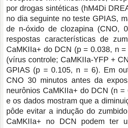
por drogas sintéticas (hM4Di DRE
no dia seguinte no teste GPIAS, m
de n-óxido de clozapina (CNO, 
respostas características de zum
CaMKIIa+ do DCN (p = 0.038, n = 
(vírus controle; CaMKIIa-YFP + C
GPIAS (p = 0.105, n = 6). Em out
CNO 30 minutos antes da exposiç
neurônios CaMKIIa+ do DCN (n = 6
e os dados mostram que a diminui
pôde evitar a indução do zumbido
CaMKIIa+ no DCN podem ter u