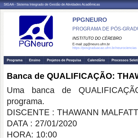
SIGAA - Sistema Integrado de Gestão de Atividades Acadêmicas
PPGNEURO
PROGRAMA DE PÓS-GRAD
INSTITUTO DO CÉREBRO
E-mail:
pg@neuro.ufrn.br
https://posgraduacao.ufrn.br/neurociencias
Programa
Ensino
Projetos de Pesquisa
Calendário
Processos Selet
Banca de QUALIFICAÇÃO: TH
Uma banca de QUALIFICAÇÃO
programa.
DISCENTE : THAWANN MALFAT
DATA : 27/01/2020
HORA: 10:00