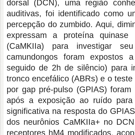
dorsal (DCN), uma região conhec
auditivas, foi identificado como 
percepção do zumbido. Aqui, dimi
expressam a proteína quinase c
(CaMKIIa) para investigar s
camundongos foram expostos a 
seguido de 2h de silêncio) para i
tronco encefálico (ABRs) e o teste 
por gap pré-pulso (GPIAS) foram 
após a exposição ao ruído para 
significativa na resposta do GPIA
dos neurônios CaMKIIa+ no DCN f
receptores hM4 modificados, acopl