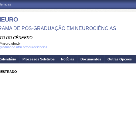
adêmicas
NEURO
AMA DE PÓS-GRADUAÇÃO EM NEUROCIÊNCIAS
UTO DO CÉREBRO
neuro.ufrn.br
sgraduacao.ufrn.br/neurociencias
Calendário
Processos Seletivos
Notícias
Documentos
Outras Opções
 MESTRADO