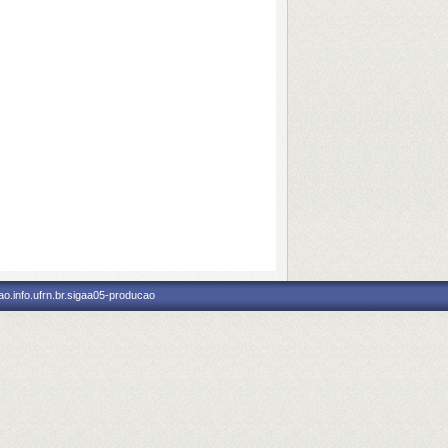
o.info.ufrn.br.sigaa05-producao