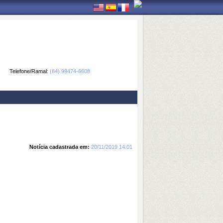
Telefone/Ramal:
(84) 99474-6608
Notícia cadastrada em:
20/11/2019 14:01