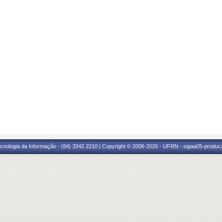
cnologia da Informação - (84) 3342 2210 | Copyright © 2006-2026 - UFRN - sigaa05-produca