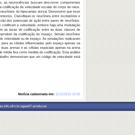
tão, as neurociências buscam descrever componentes
codificação da velocidade escalar do corpo de ratos.
s neurônios do hipocampo dorsal. Demonstrei que esse
ntextos. Classifiquei os neurônios entre excitatórios e
ssão dos potenciais de ação entre pares de neurônios.
ios codificam a velocidade, embora haja uma modulação
íveis as taxas de codificação entre as duas classes de
ubproduto da codificação do espaço. Simulei neurônios
 de velocidade ou de espaço. As simulações replicaram
s para as células influenciadas pelo espaço apenas na
as duas arenas e as células espaciais apenas na arena
 de média fixa como medida de codificação. Esta análise
trabalho demonstram que um código de velocidade está
Notícia cadastrada em:
11/11/2019 16:00
o.info.ufrn.br.sigaa07-producao