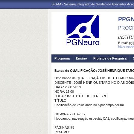
SIGAA - Sistema Integrado de Gestão de Atividades Ac
PPG
PROGR
INSTIT
E-mail:
pg@
https://po
Programa
Ensino
Projetos de Pesquisa
Banca de QUALIFICAÇÃO: JOSÉ HENRIQUE TARG
Uma banca de QUALIFICAÇÃO de DOUTORADO foi ca
DISCENTE : JOSÉ HENRIQUE TARGINO DIAS GÓIS
DATA : 20/11/2019
HORA: 13:00
LOCAL: INSTITUTO DO CEREBRO
TÍTULO:
Codificação de velocidade no hipocampo dorsal
PALAVRAS-CHAVES:
hipocampo, navegação especial, CA1, codificação neuron
PÁGINAS: 75
RESUMO: