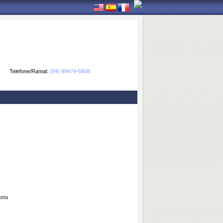
Telefone/Ramal:
(84) 99474-6608
teta