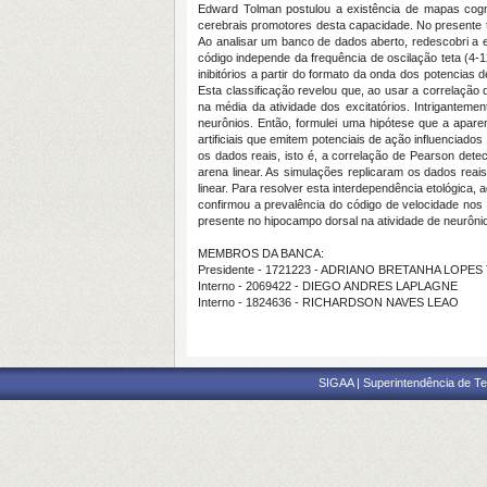
Edward Tolman postulou a existência de mapas cogn
cerebrais promotores desta capacidade. No presente 
Ao analisar um banco de dados aberto, redescobri a 
código independe da frequência de oscilação teta (4-12
inibitórios a partir do formato da onda dos potencia
Esta classificação revelou que, ao usar a correlação
na média da atividade dos excitatórios. Intrigantemen
neurônios. Então, formulei uma hipótese que a aparen
artificiais que emitem potenciais de ação influencia
os dados reais, isto é, a correlação de Pearson dete
arena linear. As simulações replicaram os dados reai
linear. Para resolver esta interdependência etológica,
confirmou a prevalência do código de velocidade nos
presente no hipocampo dorsal na atividade de neurônios
MEMBROS DA BANCA:
Presidente - 1721223 - ADRIANO BRETANHA LOPE
Interno - 2069422 - DIEGO ANDRES LAPLAGNE
Interno - 1824636 - RICHARDSON NAVES LEAO
SIGAA | Superintendência de Te