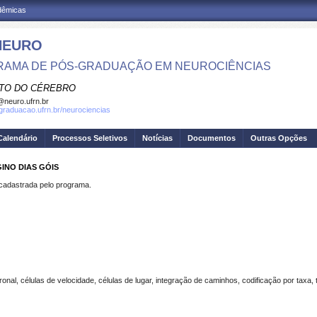
adêmicas
NEURO
AMA DE PÓS-GRADUAÇÃO EM NEUROCIÊNCIAS
UTO DO CÉREBRO
neuro.ufrn.br
sgraduacao.ufrn.br/neurociencias
Calendário
Processos Seletivos
Notícias
Documentos
Outras Opções
INO DIAS GÓIS
dastrada pelo programa.
al, células de velocidade, células de lugar, integração de caminhos, codificação por taxa, 