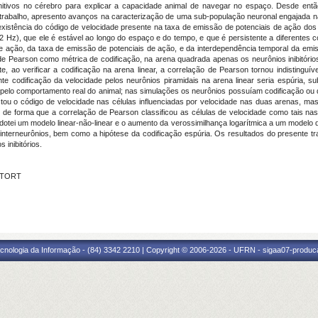
itivos no cérebro para explicar a capacidade animal de navegar no espaço. Desde en
trabalho, apresento avanços na caracterização de uma sub-população neuronal engajada na 
existência do código de velocidade presente na taxa de emissão de potenciais de ação do
 Hz), que ele é estável ao longo do espaço e do tempo, e que é persistente a diferentes co
s de ação, da taxa de emissão de potenciais de ação, e da interdependência temporal da emi
 de Pearson como métrica de codificação, na arena quadrada apenas os neurônios inibitór
te, ao verificar a codificação na arena linear, a correlação de Pearson tornou indistingu
te codificação da velocidade pelos neurônios piramidais na arena linear seria espúria, s
dos pelo comportamento real do animal; nas simulações os neurônios possuíam codificação ou
ctou o código de velocidade nas células influenciadas por velocidade nas duas arenas, ma
s de forma que a correlação de Pearson classificou as células de velocidade como tais n
 adotei um modelo linear-não-linear e o aumento da verossimilhança logarítmica a um modelo
 interneurônios, bem como a hipótese da codificação espúria. Os resultados do presente 
 inibitórios.
S TORT
cnologia da Informação - (84) 3342 2210 | Copyright © 2006-2026 - UFRN - sigaa07-produca