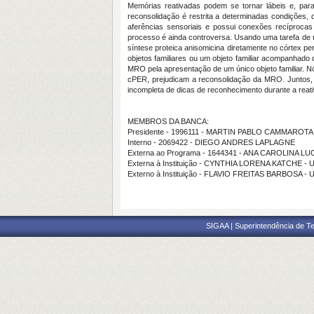
Memórias reativadas podem se tornar lábeis e, para
reconsolidação é restrita a determinadas condições, 
aferências sensoriais e possui conexões recíproca
processo é ainda controversa. Usando uma tarefa de r
síntese proteica anisomicina diretamente no córtex p
objetos familiares ou um objeto familiar acompanhad
MRO pela apresentação de um único objeto familiar. 
cPER, prejudicam a reconsolidação da MRO. Juntos, e
incompleta de dicas de reconhecimento durante a reat
MEMBROS DA BANCA:
Presidente - 1996111 - MARTIN PABLO CAMMAROTA
Interno - 2069422 - DIEGO ANDRES LAPLAGNE
Externa ao Programa - 1644341 - ANA CAROLINA LU
Externa à Instituição - CYNTHIA LORENA KATCHE - 
Externo à Instituição - FLAVIO FREITAS BARBOSA -
SIGAA | Superintendência de Te