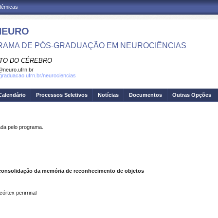
adêmicas
NEURO
AMA DE PÓS-GRADUAÇÃO EM NEUROCIÊNCIAS
UTO DO CÉREBRO
neuro.ufrn.br
sgraduacao.ufrn.br/neurociencias
Calendário
Processos Seletivos
Notícias
Documentos
Outras Opções
a pelo programa.
reconsolidação da memória de reconhecimento de objetos
órtex perirrinal