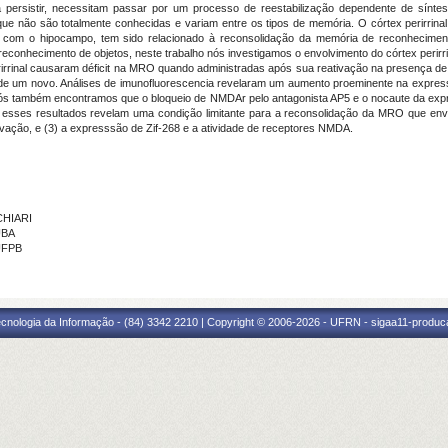
 persistir, necessitam passar por um processo de reestabilização dependente de sínte
que não são totalmente conhecidas e variam entre os tipos de memória. O córtex perirrina
s com o hipocampo, tem sido relacionado à reconsolidação da memória de reconhecime
econhecimento de objetos, neste trabalho nós investigamos o envolvimento do córtex perirri
erirrinal causaram déficit na MRO quando administradas após sua reativação na presença de 
o de um novo. Análises de imunofluorescencia revelaram um aumento proeminente na express
Nós também encontramos que o bloqueio de NMDAr pelo antagonista AP5 e o nocaute da expr
sses resultados revelam uma condição limitante para a reconsolidação da MRO que envolve
ivação, e (3) a expresssão de Zif-268 e a atividade de receptores NMDA.
CHIARI
UBA
 UFPB
cnologia da Informação - (84) 3342 2210 | Copyright © 2006-2026 - UFRN - sigaa11-produca