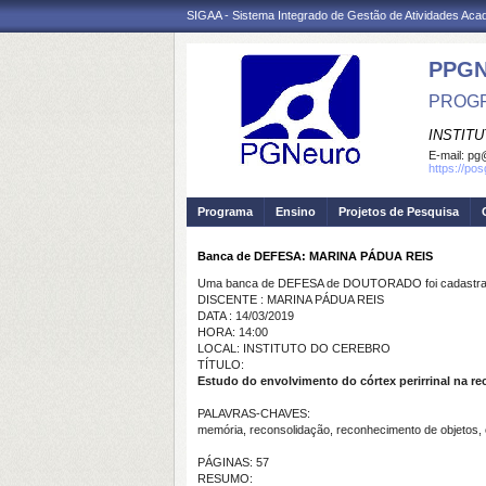
SIGAA - Sistema Integrado de Gestão de Atividades Ac
PPG
PROGR
INSTIT
E-mail:
pg@
https://po
Programa
Ensino
Projetos de Pesquisa
Banca de DEFESA: MARINA PÁDUA REIS
Uma banca de DEFESA de DOUTORADO foi cadastrad
DISCENTE : MARINA PÁDUA REIS
DATA : 14/03/2019
HORA: 14:00
LOCAL: INSTITUTO DO CEREBRO
TÍTULO:
Estudo do envolvimento do córtex perirrinal na 
PALAVRAS-CHAVES:
memória, reconsolidação, reconhecimento de objetos, c
PÁGINAS: 57
RESUMO: