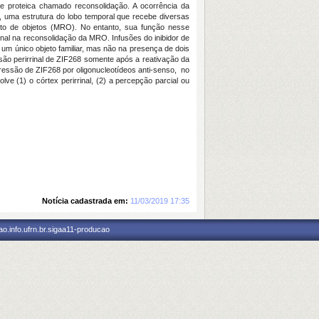
se proteica chamado reconsolidação. A ocorrência da
l, uma estrutura do lobo temporal que recebe diversas
nto de objetos (MRO). No entanto, sua função nesse
nal na reconsolidação da MRO. Infusões do inibidor de
um único objeto familiar, mas não na presença de dois
ão perirrinal de ZIF268 somente após a reativação da
essão de ZIF268 por oligonucleotídeos anti-senso, no
 (1) o córtex perirrinal, (2) a percepção parcial ou
Notícia cadastrada em:
11/03/2019 17:35
o.info.ufrn.br.sigaa11-producao