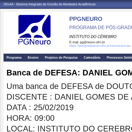
SIGAA - Sistema Integrado de Gestão de Atividades Acadêmicas
PPGNEURO
PROGRAMA DE PÓS-GRAD
INSTITUTO DO CÉREBRO
E-mail:
pg@neuro.ufrn.br
https://posgraduacao.ufrn.br/neurociencias
Programa
Ensino
Projetos de Pesquisa
Calendário
Processos Selet
Banca de DEFESA: DANIEL GO
Uma banca de DEFESA de DOUTOR
DISCENTE : DANIEL GOMES DE 
DATA : 25/02/2019
HORA: 09:00
LOCAL: INSTITUTO DO CEREB