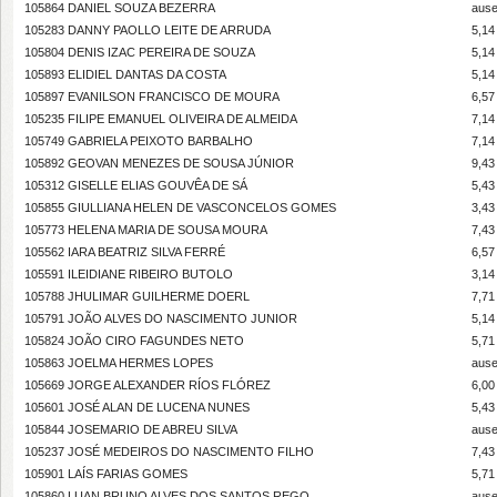
105864 DANIEL SOUZA BEZERRA
ause
105283 DANNY PAOLLO LEITE DE ARRUDA
5,14
105804 DENIS IZAC PEREIRA DE SOUZA
5,14
105893 ELIDIEL DANTAS DA COSTA
5,14
105897 EVANILSON FRANCISCO DE MOURA
6,57
105235 FILIPE EMANUEL OLIVEIRA DE ALMEIDA
7,14
105749 GABRIELA PEIXOTO BARBALHO
7,14
105892 GEOVAN MENEZES DE SOUSA JÚNIOR
9,43
105312 GISELLE ELIAS GOUVÊA DE SÁ
5,43
105855 GIULLIANA HELEN DE VASCONCELOS GOMES
3,43
105773 HELENA MARIA DE SOUSA MOURA
7,43
105562 IARA BEATRIZ SILVA FERRÉ
6,57
105591 ILEIDIANE RIBEIRO BUTOLO
3,14
105788 JHULIMAR GUILHERME DOERL
7,71
105791 JOÃO ALVES DO NASCIMENTO JUNIOR
5,14
105824 JOÃO CIRO FAGUNDES NETO
5,71
105863 JOELMA HERMES LOPES
ause
105669 JORGE ALEXANDER RÍOS FLÓREZ
6,00
105601 JOSÉ ALAN DE LUCENA NUNES
5,43
105844 JOSEMARIO DE ABREU SILVA
ause
105237 JOSÉ MEDEIROS DO NASCIMENTO FILHO
7,43
105901 LAÍS FARIAS GOMES
5,71
105860 LUAN BRUNO ALVES DOS SANTOS REGO
ause