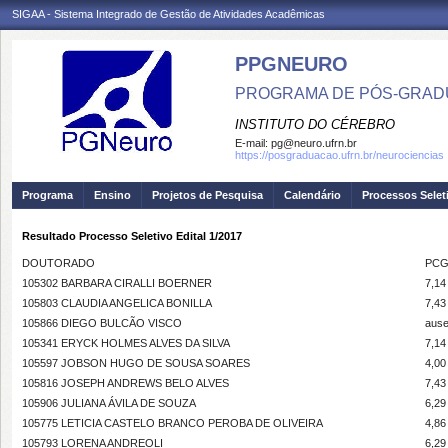
SIGAA - Sistema Integrado de Gestão de Atividades Acadêmicas
PPGNEURO
PROGRAMA DE PÓS-GRAD
INSTITUTO DO CÉREBRO
E-mail:
pg@neuro.ufrn.br
https://posgraduacao.ufrn.br/neurociencias
Programa
Ensino
Projetos de Pesquisa
Calendário
Processos Selet
Resultado Processo Seletivo Edital 1/2017
DOUTORADO
PC
105302 BARBARA CIRALLI BOERNER
7,14
105803 CLAUDIA ANGELICA BONILLA
7,43
105866 DIEGO BULCÃO VISCO
ause
105341 ERYCK HOLMES ALVES DA SILVA
7,14
105597 JOBSON HUGO DE SOUSA SOARES
4,00
105816 JOSEPH ANDREWS BELO ALVES
7,43
105906 JULIANA ÁVILA DE SOUZA
6,29
105775 LETICIA CASTELO BRANCO PEROBA DE OLIVEIRA
4,86
105793 LORENA ANDREOLI
6,29