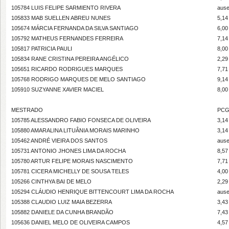
105784 LUIS FELIPE SARMIENTO RIVERA
ause
105833 MAB SUELLEN ABREU NUNES
5,14
105674 MÁRCIA FERNANDA DA SILVA SANTIAGO
6,00
105792 MATHEUS FERNANDES FERREIRA
7,14
105817 PATRICIA PAULI
8,00
105834 RANE CRISTINA PEREIRA ANGÉLICO
2,29
105651 RICARDO RODRIGUES MARQUES
7,71
105768 RODRIGO MARQUES DE MELO SANTIAGO
9,14
105910 SUZYANNE XAVIER MACIEL
8,00
MESTRADO
PC
105785 ALESSANDRO FABIO FONSECA DE OLIVEIRA
3,14
105880 AMARALINA LITUÂNIA MORAIS MARINHO
3,14
105462 ANDRÉ VIEIRA DOS SANTOS
ause
105731 ANTONIO JHONES LIMA DA ROCHA
8,57
105780 ARTUR FELIPE MORAIS NASCIMENTO
7,71
105781 CICERA MICHELLY DE SOUSA TELES
4,00
105266 CINTHYA BAI DE MELO
2,29
105294 CLÁUDIO HENRIQUE BITTENCOURT LIMA DA ROCHA
ause
105388 CLAUDIO LUIZ MAIA BEZERRA
3,43
105882 DANIELE DA CUNHA BRANDÃO
7,43
105636 DANIEL MELO DE OLIVEIRA CAMPOS
4,57