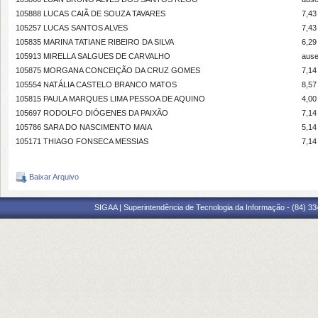
105888 LUCAS CAIÃ DE SOUZA TAVARES
7,43
105257 LUCAS SANTOS ALVES
7,43
105835 MARINA TATIANE RIBEIRO DA SILVA
6,29
105913 MIRELLA SALGUES DE CARVALHO
ause
105875 MORGANA CONCEIÇÃO DA CRUZ GOMES
7,14
105554 NATÁLIA CASTELO BRANCO MATOS
8,57
105815 PAULA MARQUES LIMA PESSOA DE AQUINO
4,00
105697 RODOLFO DIÓGENES DA PAIXÃO
7,14
105786 SARA DO NASCIMENTO MAIA
5,14
105171 THIAGO FONSECA MESSIAS
7,14
Baixar Arquivo
SIGAA | Superintendência de Tecnologia da Informação - (84) 3