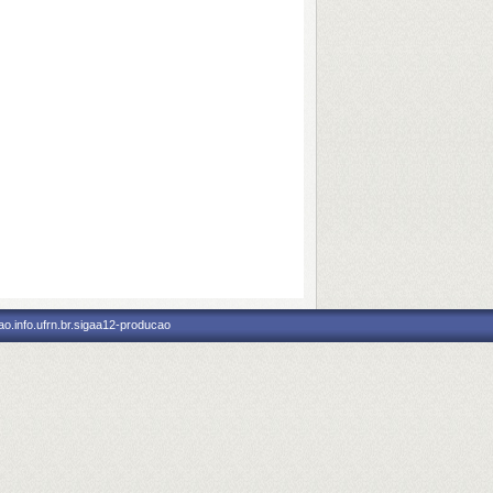
o.info.ufrn.br.sigaa12-producao