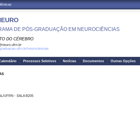
adêmicas
NEURO
AMA DE PÓS-GRADUAÇÃO EM NEUROCIÊNCIAS
UTO DO CÉREBRO
neuro.ufrn.br
sgraduacao.ufrn.br/neurociencias
Calendário
Processos Seletivos
Notícias
Documentos
Outras Opções
AS
L/UFRN - SALA B205