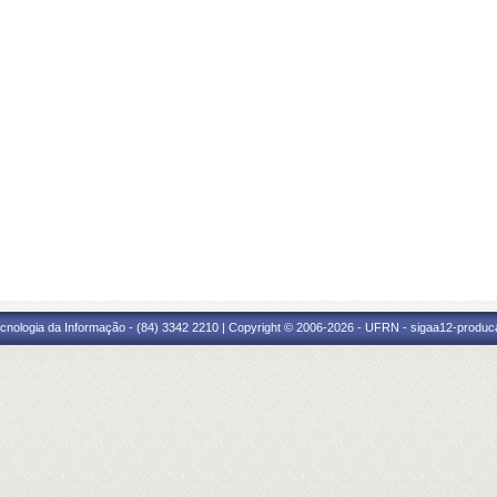
cnologia da Informação - (84) 3342 2210 | Copyright © 2006-2026 - UFRN - sigaa12-produca