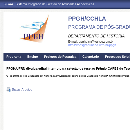
SIGAA - Sistema Integrado de Gestão de Atividades Acadêmicas
PPGH/CCHLA
PROGRAMA DE PÓS-GRAD
DEPARTAMENTO DE HISTÓRIA
E-mail:
ppghufrn@yahoo.com.br
https://posgraduacao.ufrn.br/ppgh
Programa
Ensino
Projetos de Pesquisa
Calendário
Processos Selet
PPGH/UFRN divulga edital interno para seleção de tese ao Prêmio CAPES de Tes
O Programa de Pós-Graduação em História da Universidade Federal do Rio Grande do Norte (PPGH/UFRN) divulga edi
Baixar Arquivo