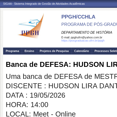
SIGAA - Sistema Integrado de Gestão de Atividades Acadêmicas
PPGH/CCHLA
PROGRAMA DE PÓS-GRAD
DEPARTAMENTO DE HISTÓRIA
E-mail:
ppghufrn@yahoo.com.br
https://posgraduacao.ufrn.br/ppgh
Programa
Ensino
Projetos de Pesquisa
Calendário
Processos Selet
Banca de DEFESA: HUDSON LI
Uma banca de DEFESA de MESTRAD
DISCENTE : HUDSON LIRA DAN
DATA : 19/05/2026
HORA: 14:00
LOCAL: Meet - Online