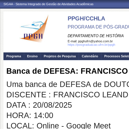
SIGAA - Sistema Integrado de Gestão de Atividades Acadêmicas
PPGH/CCHLA
PROGRAMA DE PÓS-GRAD
DEPARTAMENTO DE HISTÓRIA
E-mail:
ppghufrn@yahoo.com.br
https://posgraduacao.ufrn.br/ppgh
Programa
Ensino
Projetos de Pesquisa
Calendário
Processos Selet
Banca de DEFESA: FRANCISC
Uma banca de DEFESA de DOUTOR
DISCENTE : FRANCISCO LEAN
DATA : 20/08/2025
HORA: 14:00
LOCAL: Online - Google Meet