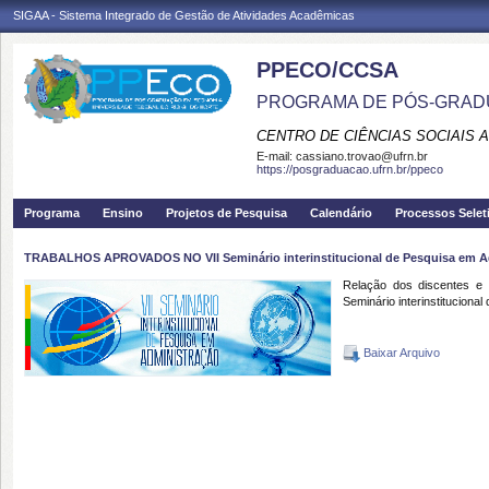
SIGAA - Sistema Integrado de Gestão de Atividades Acadêmicas
PPECO/CCSA
PROGRAMA DE PÓS-GRAD
CENTRO DE CIÊNCIAS SOCIAIS 
E-mail:
cassiano.trovao@ufrn.br
https://posgraduacao.ufrn.br/ppeco
Programa
Ensino
Projetos de Pesquisa
Calendário
Processos Selet
TRABALHOS APROVADOS NO VII Seminário interinstitucional de Pesquisa em A
Relação dos discentes e
Seminário interinstituciona
Baixar Arquivo