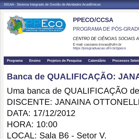
SIGAA - Sistema Integrado de Gestão de Atividades Acadêmicas
PPECO/CCSA
PROGRAMA DE PÓS-GRAD
CENTRO DE CIÊNCIAS SOCIAIS 
E-mail:
cassiano.trovao@ufrn.br
https://posgraduacao.ufrn.br/ppeco
Programa
Ensino
Projetos de Pesquisa
Calendário
Processos Selet
Banca de QUALIFICAÇÃO: JAN
Uma banca de QUALIFICAÇÃO de 
DISCENTE: JANAINA OTTONELL
DATA: 17/12/2012
HORA: 10:00
LOCAL: Sala B6 - Setor V.