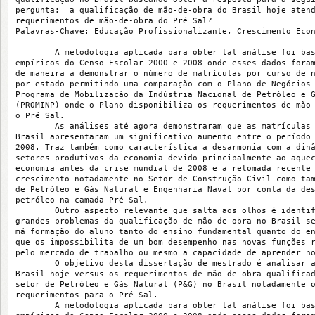
pergunta:  a qualificação de mão-de-obra do Brasil hoje aten
requerimentos de mão-de-obra do Pré Sal?
Palavras-Chave: Educação Profissionalizante, Crescimento Eco
        A metodologia aplicada para obter tal análise foi ba
empíricos do Censo Escolar 2000 e 2008 onde esses dados fora
de maneira a demonstrar o número de matrículas por curso de 
por estado permitindo uma comparação com o Plano de Negócios
Programa de Mobilização da Indústria Nacional de Petróleo e 
(PROMINP) onde o Plano disponibiliza os requerimentos de mão
o Pré Sal.
        As análises até agora demonstraram que as matrículas
Brasil apresentaram um significativo aumento entre o período
2008. Traz também como característica a desarmonia com a din
setores produtivos da economia devido principalmente ao aque
economia antes da crise mundial de 2008 e a retomada recente
crescimento notadamente no Setor de Construção Civil como ta
de Petróleo e Gás Natural e Engenharia Naval por conta da de
petróleo na camada Pré Sal.
        Outro aspecto relevante que salta aos olhos é identi
grandes problemas da qualificação de mão-de-obra no Brasil s
má formação do aluno tanto do ensino fundamental quanto do e
que os impossibilita de um bom desempenho nas novas funções 
pelo mercado de trabalho ou mesmo a capacidade de aprender n
        O objetivo desta dissertação de mestrado é analisar 
Brasil hoje versus os requerimentos de mão-de-obra qualifica
setor de Petróleo e Gás Natural (P&G) no Brasil notadamente 
requerimentos para o Pré Sal.
        A metodologia aplicada para obter tal análise foi ba