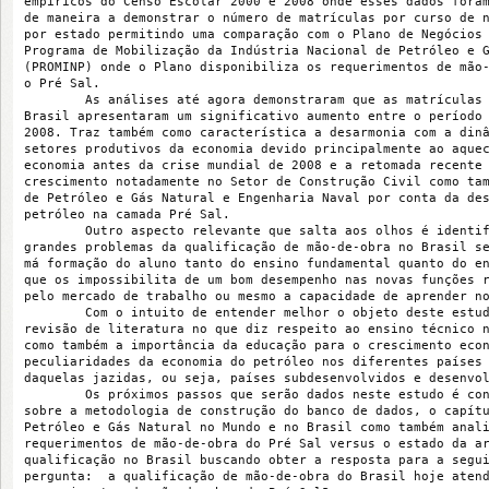
empíricos do Censo Escolar 2000 e 2008 onde esses dados fora
de maneira a demonstrar o número de matrículas por curso de 
por estado permitindo uma comparação com o Plano de Negócios
Programa de Mobilização da Indústria Nacional de Petróleo e 
(PROMINP) onde o Plano disponibiliza os requerimentos de mão
o Pré Sal.
        As análises até agora demonstraram que as matrículas
Brasil apresentaram um significativo aumento entre o período
2008. Traz também como característica a desarmonia com a din
setores produtivos da economia devido principalmente ao aque
economia antes da crise mundial de 2008 e a retomada recente
crescimento notadamente no Setor de Construção Civil como ta
de Petróleo e Gás Natural e Engenharia Naval por conta da de
petróleo na camada Pré Sal.
        Outro aspecto relevante que salta aos olhos é identi
grandes problemas da qualificação de mão-de-obra no Brasil s
má formação do aluno tanto do ensino fundamental quanto do e
que os impossibilita de um bom desempenho nas novas funções 
pelo mercado de trabalho ou mesmo a capacidade de aprender n
        Com o intuito de entender melhor o objeto deste estu
revisão de literatura no que diz respeito ao ensino técnico 
como também a importância da educação para o crescimento eco
peculiaridades da economia do petróleo nos diferentes países
daquelas jazidas, ou seja, países subdesenvolvidos e desenvo
        Os próximos passos que serão dados neste estudo é co
sobre a metodologia de construção do banco de dados, o capít
Petróleo e Gás Natural no Mundo e no Brasil como também anal
requerimentos de mão-de-obra do Pré Sal versus o estado da a
qualificação no Brasil buscando obter a resposta para a segu
pergunta:  a qualificação de mão-de-obra do Brasil hoje aten