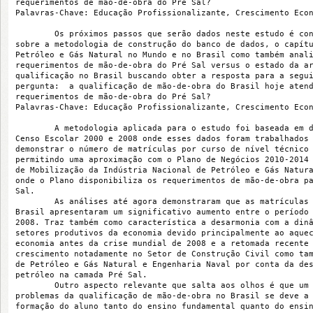
requerimentos de mão-de-obra do Pré Sal?
Palavras-Chave: Educação Profissionalizante, Crescimento Eco
        Os próximos passos que serão dados neste estudo é co
sobre a metodologia de construção do banco de dados, o capít
Petróleo e Gás Natural no Mundo e no Brasil como também anal
requerimentos de mão-de-obra do Pré Sal versus o estado da a
qualificação no Brasil buscando obter a resposta para a segu
pergunta:  a qualificação de mão-de-obra do Brasil hoje aten
requerimentos de mão-de-obra do Pré Sal?
Palavras-Chave: Educação Profissionalizante, Crescimento Eco
        A metodologia aplicada para o estudo foi baseada em 
Censo Escolar 2000 e 2008 onde esses dados foram trabalhados
demonstrar o número de matrículas por curso de nível técnico
permitindo uma aproximação com o Plano de Negócios 2010-2014
de Mobilização da Indústria Nacional de Petróleo e Gás Natur
onde o Plano disponibiliza os requerimentos de mão-de-obra p
Sal.
        As análises até agora demonstraram que as matrículas
Brasil apresentaram um significativo aumento entre o período
2008. Traz também como característica a desarmonia com a din
setores produtivos da economia devido principalmente ao aque
economia antes da crise mundial de 2008 e a retomada recente
crescimento notadamente no Setor de Construção Civil como ta
de Petróleo e Gás Natural e Engenharia Naval por conta da de
petróleo na camada Pré Sal.
        Outro aspecto relevante que salta aos olhos é que um
problemas da qualificação de mão-de-obra no Brasil se deve a
formação do aluno tanto do ensino fundamental quanto do ensi