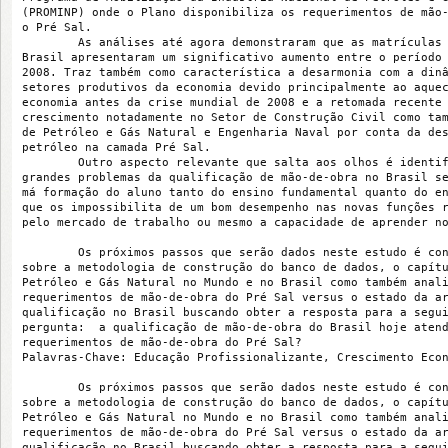
(PROMINP) onde o Plano disponibiliza os requerimentos de mão
o Pré Sal.
        As análises até agora demonstraram que as matrículas
Brasil apresentaram um significativo aumento entre o período
2008. Traz também como característica a desarmonia com a din
setores produtivos da economia devido principalmente ao aque
economia antes da crise mundial de 2008 e a retomada recente
crescimento notadamente no Setor de Construção Civil como ta
de Petróleo e Gás Natural e Engenharia Naval por conta da de
petróleo na camada Pré Sal.
        Outro aspecto relevante que salta aos olhos é identi
grandes problemas da qualificação de mão-de-obra no Brasil s
má formação do aluno tanto do ensino fundamental quanto do e
que os impossibilita de um bom desempenho nas novas funções 
pelo mercado de trabalho ou mesmo a capacidade de aprender n
        Os próximos passos que serão dados neste estudo é co
sobre a metodologia de construção do banco de dados, o capít
Petróleo e Gás Natural no Mundo e no Brasil como também anal
requerimentos de mão-de-obra do Pré Sal versus o estado da a
qualificação no Brasil buscando obter a resposta para a segu
pergunta:  a qualificação de mão-de-obra do Brasil hoje aten
requerimentos de mão-de-obra do Pré Sal?
Palavras-Chave: Educação Profissionalizante, Crescimento Eco
        Os próximos passos que serão dados neste estudo é co
sobre a metodologia de construção do banco de dados, o capít
Petróleo e Gás Natural no Mundo e no Brasil como também anal
requerimentos de mão-de-obra do Pré Sal versus o estado da a
qualificação no Brasil buscando obter a resposta para a segu