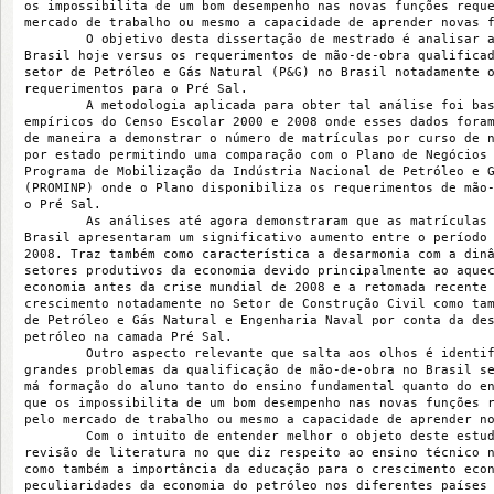
os impossibilita de um bom desempenho nas novas funções requ
mercado de trabalho ou mesmo a capacidade de aprender novas 
        O objetivo desta dissertação de mestrado é analisar 
Brasil hoje versus os requerimentos de mão-de-obra qualifica
setor de Petróleo e Gás Natural (P&G) no Brasil notadamente 
requerimentos para o Pré Sal.
        A metodologia aplicada para obter tal análise foi ba
empíricos do Censo Escolar 2000 e 2008 onde esses dados fora
de maneira a demonstrar o número de matrículas por curso de 
por estado permitindo uma comparação com o Plano de Negócios
Programa de Mobilização da Indústria Nacional de Petróleo e 
(PROMINP) onde o Plano disponibiliza os requerimentos de mão
o Pré Sal.
        As análises até agora demonstraram que as matrículas
Brasil apresentaram um significativo aumento entre o período
2008. Traz também como característica a desarmonia com a din
setores produtivos da economia devido principalmente ao aque
economia antes da crise mundial de 2008 e a retomada recente
crescimento notadamente no Setor de Construção Civil como ta
de Petróleo e Gás Natural e Engenharia Naval por conta da de
petróleo na camada Pré Sal.
        Outro aspecto relevante que salta aos olhos é identi
grandes problemas da qualificação de mão-de-obra no Brasil s
má formação do aluno tanto do ensino fundamental quanto do e
que os impossibilita de um bom desempenho nas novas funções 
pelo mercado de trabalho ou mesmo a capacidade de aprender n
        Com o intuito de entender melhor o objeto deste estu
revisão de literatura no que diz respeito ao ensino técnico 
como também a importância da educação para o crescimento eco
peculiaridades da economia do petróleo nos diferentes países