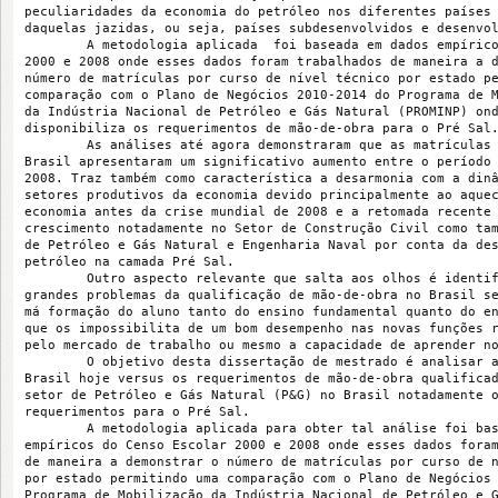
peculiaridades da economia do petróleo nos diferentes países
daquelas jazidas, ou seja, países subdesenvolvidos e desenvo
        A metodologia aplicada  foi baseada em dados empíric
2000 e 2008 onde esses dados foram trabalhados de maneira a 
número de matrículas por curso de nível técnico por estado p
comparação com o Plano de Negócios 2010-2014 do Programa de 
da Indústria Nacional de Petróleo e Gás Natural (PROMINP) on
disponibiliza os requerimentos de mão-de-obra para o Pré Sal
        As análises até agora demonstraram que as matrículas
Brasil apresentaram um significativo aumento entre o período
2008. Traz também como característica a desarmonia com a din
setores produtivos da economia devido principalmente ao aque
economia antes da crise mundial de 2008 e a retomada recente
crescimento notadamente no Setor de Construção Civil como ta
de Petróleo e Gás Natural e Engenharia Naval por conta da de
petróleo na camada Pré Sal.
        Outro aspecto relevante que salta aos olhos é identi
grandes problemas da qualificação de mão-de-obra no Brasil s
má formação do aluno tanto do ensino fundamental quanto do e
que os impossibilita de um bom desempenho nas novas funções 
pelo mercado de trabalho ou mesmo a capacidade de aprender n
        O objetivo desta dissertação de mestrado é analisar 
Brasil hoje versus os requerimentos de mão-de-obra qualifica
setor de Petróleo e Gás Natural (P&G) no Brasil notadamente 
requerimentos para o Pré Sal.
        A metodologia aplicada para obter tal análise foi ba
empíricos do Censo Escolar 2000 e 2008 onde esses dados fora
de maneira a demonstrar o número de matrículas por curso de 
por estado permitindo uma comparação com o Plano de Negócios
Programa de Mobilização da Indústria Nacional de Petróleo e 