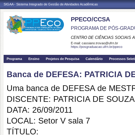
SIGAA - Sistema Integrado de Gestão de Atividades Acadêmicas
PPECO/CCSA
PROGRAMA DE PÓS-GRAD
CENTRO DE CIÊNCIAS SOCIAIS 
E-mail:
cassiano.trovao@ufrn.br
https://posgraduacao.ufrn.br/ppeco
Programa
Ensino
Projetos de Pesquisa
Calendário
Processos Selet
Banca de DEFESA: PATRICIA D
Uma banca de DEFESA de MESTRAD
DISCENTE: PATRICIA DE SOUZA
DATA: 26/09/2011
LOCAL: Setor V sala 7
TÍTULO: