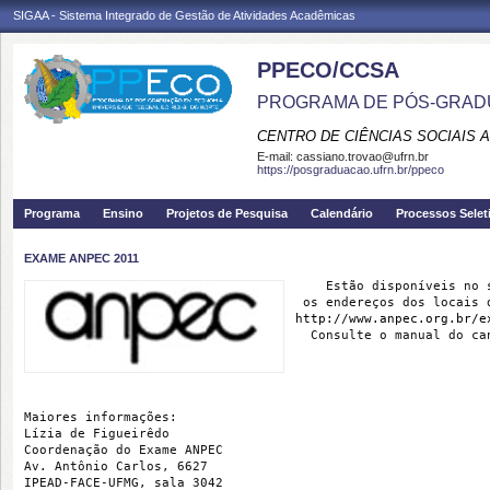
SIGAA - Sistema Integrado de Gestão de Atividades Acadêmicas
PPECO/CCSA
PROGRAMA DE PÓS-GRAD
CENTRO DE CIÊNCIAS SOCIAIS 
E-mail:
cassiano.trovao@ufrn.br
https://posgraduacao.ufrn.br/ppeco
Programa
Ensino
Projetos de Pesquisa
Calendário
Processos Selet
EXAME ANPEC 2011
    Estão disponíveis no 
 os endereços dos locais 
http://www.anpec.org.br/e
  Consulte o manual do ca
Maiores informações:
Lízia de Figueirêdo
Coordenação do Exame ANPEC
Av. Antônio Carlos, 6627
IPEAD-FACE-UFMG, sala 3042