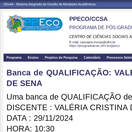
SIGAA - Sistema Integrado de Gestão de Atividades Acadêmicas
PPECO/CCSA
PROGRAMA DE PÓS-GRAD
CENTRO DE CIÊNCIAS SOCIAIS 
E-mail:
cassiano.trovao@ufrn.br
https://posgraduacao.ufrn.br/ppeco
Programa
Ensino
Projetos de Pesquisa
Calendário
Processos Selet
Banca de QUALIFICAÇÃO: VAL
DE SENA
Uma banca de QUALIFICAÇÃO de 
DISCENTE : VALÉRIA CRISTINA
DATA : 29/11/2024
HORA: 10:30