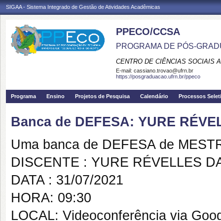
SIGAA - Sistema Integrado de Gestão de Atividades Acadêmicas
PPECO/CCSA
PROGRAMA DE PÓS-GRAD
CENTRO DE CIÊNCIAS SOCIAIS 
E-mail:
cassiano.trovao@ufrn.br
https://posgraduacao.ufrn.br/ppeco
Programa
Ensino
Projetos de Pesquisa
Calendário
Processos Selet
Banca de DEFESA: YURE RÉVE
Uma banca de DEFESA de MESTRAD
DISCENTE : YURE RÉVELLES D
DATA : 31/07/2021
HORA: 09:30
LOCAL: Videoconferência via Goo