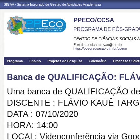
SIGAA - Sistema Integrado de Gestão de Atividades Acadêmicas
PPECO/CCSA
PROGRAMA DE PÓS-GRAD
CENTRO DE CIÊNCIAS SOCIAIS 
E-mail:
cassiano.trovao@ufrn.br
https://posgraduacao.ufrn.br/ppeco
Programa
Ensino
Projetos de Pesquisa
Calendário
Processos Selet
Banca de QUALIFICAÇÃO: FL
Uma banca de QUALIFICAÇÃO de 
DISCENTE : FLÁVIO KAUÊ TAR
DATA : 07/10/2020
HORA: 14:00
LOCAL: Videoconferência via Goo