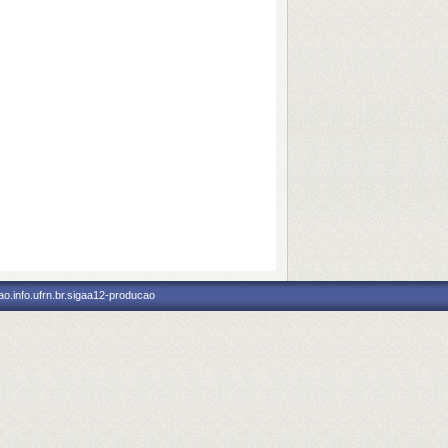
o.info.ufrn.br.sigaa12-producao