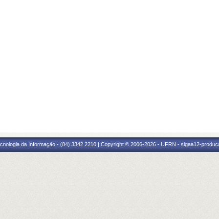
cnologia da Informação - (84) 3342 2210 | Copyright © 2006-2026 - UFRN - sigaa12-produca