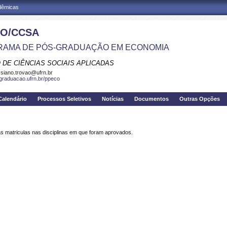
adêmicas
O/CCSA
AMA DE PÓS-GRADUAÇÃO EM ECONOMIA
 DE CIÊNCIAS SOCIAIS APLICADAS
siano.trovao@ufrn.br
sgraduacao.ufrn.br/ppeco
Calendário
Processos Seletivos
Notícias
Documentos
Outras Opções
s matriculas nas disciplinas em que foram aprovados.