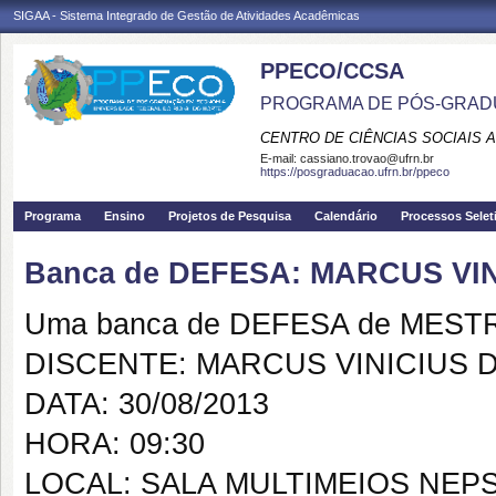
SIGAA - Sistema Integrado de Gestão de Atividades Acadêmicas
PPECO/CCSA
PROGRAMA DE PÓS-GRAD
CENTRO DE CIÊNCIAS SOCIAIS 
E-mail:
cassiano.trovao@ufrn.br
https://posgraduacao.ufrn.br/ppeco
Programa
Ensino
Projetos de Pesquisa
Calendário
Processos Selet
Banca de DEFESA: MARCUS VI
Uma banca de DEFESA de MESTRAD
DISCENTE: MARCUS VINICIUS 
DATA: 30/08/2013
HORA: 09:30
LOCAL: SALA MULTIMEIOS NEP