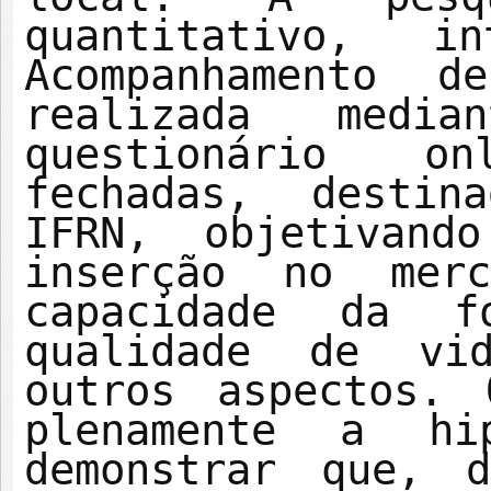
quantitativo, i
Acompanhamento d
realizada medi
questionário o
fechadas, destin
IFRN, objetivand
inserção no mer
capacidade da f
qualidade de vi
outros aspectos. 
plenamente a hi
demonstrar que, 