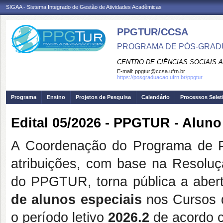
SIGAA - Sistema Integrado de Gestão de Atividades Acadêmicas
PPGTUR/CCSA
PROGRAMA DE PÓS-GRAD
CENTRO DE CIÊNCIAS SOCIAIS 
E-mail:
ppgtur@ccsa.ufrn.br
https://posgraduacao.ufrn.br/ppgtur
Programa
Ensino
Projetos de Pesquisa
Calendário
Processos Selet
Edital 05/2026 - PPGTUR - Aluno
A Coordenação do Programa de 
atribuições, com base na Resol
do PPGTUR, torna pública a aber
de alunos especiais
nos Cursos
o período letivo
2026.2
de acordo c