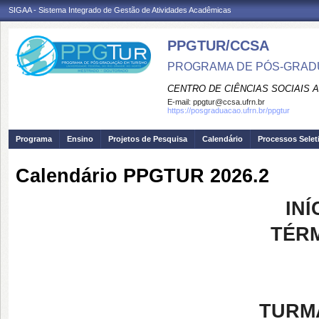
SIGAA - Sistema Integrado de Gestão de Atividades Acadêmicas
PPGTUR/CCSA
PROGRAMA DE PÓS-GRAD
CENTRO DE CIÊNCIAS SOCIAIS 
E-mail:
ppgtur@ccsa.ufrn.br
https://posgraduacao.ufrn.br/ppgtur
Programa
Ensino
Projetos de Pesquisa
Calendário
Processos Selet
Calendário PPGTUR 2026.2
INÍ
TÉRM
TURM