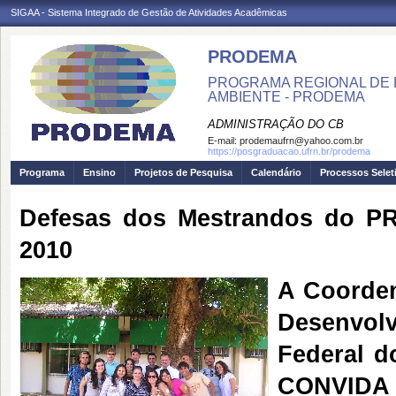
SIGAA - Sistema Integrado de Gestão de Atividades Acadêmicas
PRODEMA
PROGRAMA REGIONAL DE 
AMBIENTE - PRODEMA
ADMINISTRAÇÃO DO CB
E-mail:
prodemaufrn@yahoo.com.br
https://posgraduacao.ufrn.br/prodema
Programa
Ensino
Projetos de Pesquisa
Calendário
Processos Selet
Defesas dos Mestrandos do P
2010
A Coorde
Desenvolv
Federal 
CONVIDA