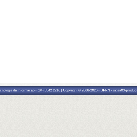
cnologia da Informação - (84) 3342 2210 | Copyright © 2006-2026 - UFRN - sigaa03-produca