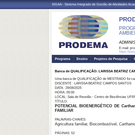
SIGAA - Sistema Integrado de Gestão de Atividades Ac
PRO
PROGR
AMBIE
ADMINI
E-mail:
pr
https://po
Programa
Ensino
Projetos de Pesquisa
Banca de QUALIFICAÇÃO: LARISSA BEATRIZ C
Uma banca de QUALIFICAÇÃO de MESTRADO foi cada
DISCENTE : LARISSA BEATRIZ CAMPOS SANTOS
DATA : 28/08/2025
HORA: 09:00
LOCAL: Sala de Reunião - Centro de Biociências UFR
TÍTULO:
POTENCIAL BIOENERGÉTICO DE Cartha
FAMILIAR
PALAVRAS-CHAVES:
Agricultura familiar, Biocombustível,
Carthamu
PÁGINAS: 52