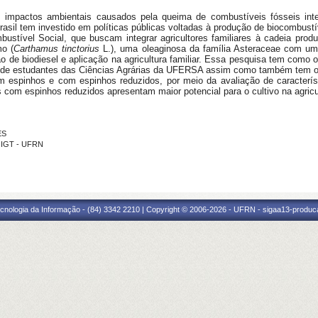
impactos ambientais causados pela queima de combustíveis fósseis inte
Brasil tem investido em políticas públicas voltadas à produção de biocombus
stível Social, que buscam integrar agricultores familiares à cadeia produ
mo (
Carthamus tinctorius
L.), uma oleaginosa da família Asteraceae com um
o de biodiesel e aplicação na agricultura familiar. Essa pesquisa tem como o
 de estudantes das Ciências Agrárias da UFERSA assim como também tem o ob
pinhos e com espinhos reduzidos, por meio da avaliação de característic
es com espinhos reduzidos apresentam maior potencial para o cultivo na agricul
ES
OIGT - UFRN
cnologia da Informação - (84) 3342 2210 | Copyright © 2006-2026 - UFRN - sigaa13-produca