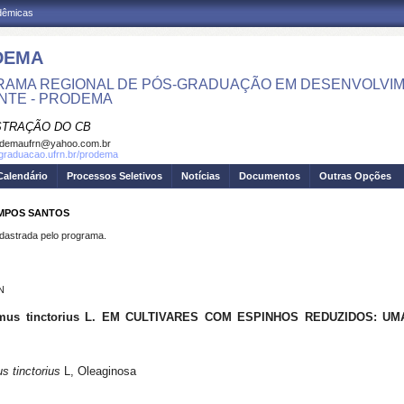
adêmicas
DEMA
AMA REGIONAL DE PÓS-GRADUAÇÃO EM DESENVOLVIM
NTE - PRODEMA
STRAÇÃO DO CB
odemaufrn@yahoo.com.br
sgraduacao.ufrn.br/prodema
Calendário
Processos Seletivos
Notícias
Documentos
Outras Opções
AMPOS SANTOS
strada pelo programa.
N
mus tinctorius L. EM CULTIVARES COM ESPINHOS REDUZIDOS: U
s tinctorius
L, Oleaginosa