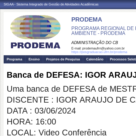
SIGAA - Sistema Integrado de Gestão de Atividades Acadêmicas
PRODEMA
PROGRAMA REGIONAL DE 
AMBIENTE - PRODEMA
ADMINISTRAÇÃO DO CB
E-mail:
prodemaufrn@yahoo.com.br
https://posgraduacao.ufrn.br/prodema
Programa
Ensino
Projetos de Pesquisa
Calendário
Processos Selet
Banca de DEFESA: IGOR ARA
Uma banca de DEFESA de MESTRAD
DISCENTE : IGOR ARAUJO DE
DATA : 03/06/2024
HORA: 16:00
LOCAL: Video Conferência