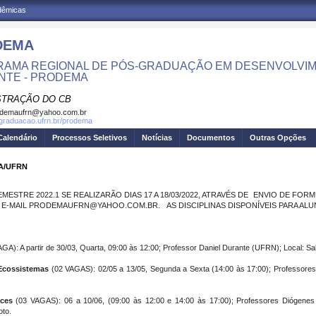
adêmicas
DEMA
AMA REGIONAL DE PÓS-GRADUAÇÃO EM DESENVOLVIM
NTE - PRODEMA
STRAÇÃO DO CB
odemaufrn@yahoo.com.br
sgraduacao.ufrn.br/prodema
Calendário
Processos Seletivos
Notícias
Documentos
Outras Opções
MA/UFRN
EMESTRE 2022.1 SE REALIZARÃO DIAS 17 A 18/03/2022, ATRAVÉS DE ENVIO DE 
E-MAIL PRODEMAUFRN@YAHOO.COM.BR. AS DISCIPLINAS DISPONÍVEIS PARA ALUN
GA): A partir de 30/03, Quarta, 09:00 às 12:00; Professor Daniel Durante (UFRN); Local: S
s Ecossistemas
(02 VAGAS): 02/05 a 13/05, Segunda a Sexta (14:00 às 17:00); Professore
ices
(03 VAGAS): 06 a 10/06, (09:00 às 12:00 e 14:00 às 17:00); Professores Diógenes 
oto.