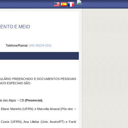
ENTO E MEIO
Telefone/Ramal:
(84) 99224-0011
FORMULÁRIO PREENCHIDO E DOCUMENTOS PESSOAIS
OS ESPECIAIS SÃO:
ala das Algas – CB
(Presencia
l
)
.
s Eliane Marinho (UFRN) e Marcella Amaral (Pós-doc –
Costa (UFRN), Ana Lillebø (Univ. Aveiro/PT) e Farid