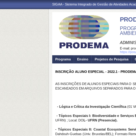
SIGAA - Sistema Integrado de Gestão de Atividades Ac
PRO
PROGR
AMBIE
ADMINI
E-mail:
pr
https://po
Programa
Ensino
Projetos de Pesquisa
INSCRIÇÃO ALUNO ESPECIAL - 2022.1 - PRODE
AS INSCRIÇÕES DE ALUNOS ESPECIAIS PARA O S
ESCANEADOS EM ARQUIVOS SEPARADOS PARA O 
- Lógica e Crítica da Investigação Científica
(01 VA
- Tópicos Especiais I: Biodiversidade e Serviço
UFRN) ; Local: DO
L- UFRN (Presencia
l
)
.
- Tópicos Especiais II: Coastal Ecosystems Serv
Dahdouh-Guebas (Univ. Bruxelas/BEL); Formato Rem