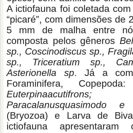
A ictiofauna foi coletada co
“picaré”, com dimensões de 
5 mm de malha entre nós.
composta pelos gêneros
Bel
sp., Coscinodiscus sp., Frag
sp., Triceratium sp., Ca
Asterionella sp
. Já a comu
Foraminifera, Copepod
Euterpinaacutifrons
Paracalanusquasimodo e Aca
(Bryozoa) e Larva de Bival
ictiofauna apresentaram