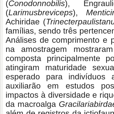
(
Conodonnobilis
), Engrau
(
Larimusbreviceps
),
Mentici
Achiridae (
Trinecterpaulistan
famílias, sendo três pertence
Análises de comprimento e 
na amostragem mostraram
composta principalmente po
atingiram maturidade sex
esperado para indivíduos a
auxiliarão em estudos pos
impactos à diversidade e riqu
da macroalga
Gracilariabirda
além de registros da ictiofa