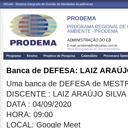
SIGAA - Sistema Integrado de Gestão de Atividades Acadêmicas
PRODEMA
PROGRAMA REGIONAL DE 
AMBIENTE - PRODEMA
ADMINISTRAÇÃO DO CB
E-mail:
prodemaufrn@yahoo.com.br
https://posgraduacao.ufrn.br/prodema
Programa
Ensino
Projetos de Pesquisa
Calendário
Processos Selet
Banca de DEFESA: LAIZ ARAÚ
Uma banca de DEFESA de MESTRAD
DISCENTE : LAIZ ARAÚJO SILV
DATA : 04/09/2020
HORA: 09:00
LOCAL: Google Meet