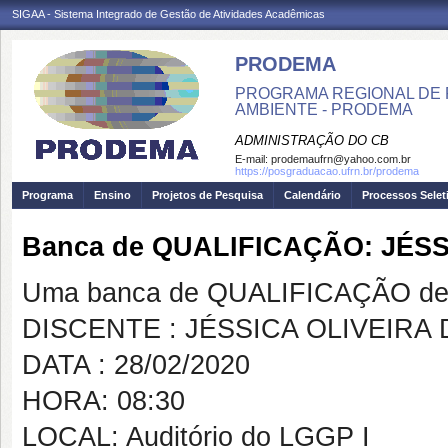
SIGAA - Sistema Integrado de Gestão de Atividades Acadêmicas
PRODEMA
PROGRAMA REGIONAL DE 
AMBIENTE - PRODEMA
ADMINISTRAÇÃO DO CB
E-mail:
prodemaufrn@yahoo.com.br
https://posgraduacao.ufrn.br/prodema
Programa
Ensino
Projetos de Pesquisa
Calendário
Processos Selet
Banca de QUALIFICAÇÃO: JÉS
Uma banca de QUALIFICAÇÃO de 
DISCENTE : JÉSSICA OLIVEIRA
DATA : 28/02/2020
HORA: 08:30
LOCAL: Auditório do LGGP I