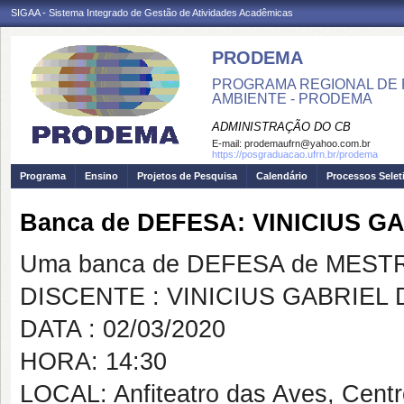
SIGAA - Sistema Integrado de Gestão de Atividades Acadêmicas
PRODEMA
PROGRAMA REGIONAL DE 
AMBIENTE - PRODEMA
ADMINISTRAÇÃO DO CB
E-mail:
prodemaufrn@yahoo.com.br
https://posgraduacao.ufrn.br/prodema
Programa
Ensino
Projetos de Pesquisa
Calendário
Processos Selet
Banca de DEFESA: VINICIUS G
Uma banca de DEFESA de MESTRAD
DISCENTE : VINICIUS GABRIEL 
DATA : 02/03/2020
HORA: 14:30
LOCAL: Anfiteatro das Aves, Cent